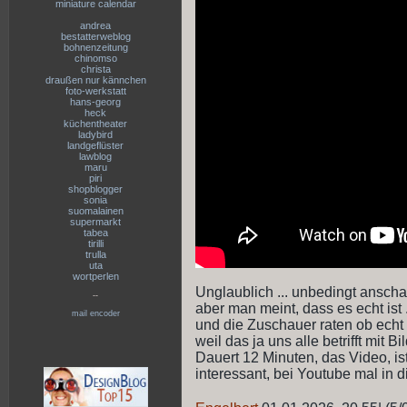
miniature calendar
andrea
bestatterweblog
bohnenzeitung
chinomso
christa
draußen nur kännchen
foto-werkstatt
hans-georg
heck
küchentheater
ladybird
landgeflüster
lawblog
maru
piri
shopblogger
sonia
suomalainen
supermarkt
tabea
tirilli
trulla
uta
wortperlen
Unglaublich ... unbedingt anschau
--
aber man meint, dass es echt ist 
mail encoder
und die Zuschauer raten ob echt
weil das ja uns alle betrifft mit 
Dauert 12 Minuten, das Video, ist
interessant, bei Youtube mal in