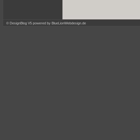
© DesignBlog V5 powered by BlueLionWebdesign.de