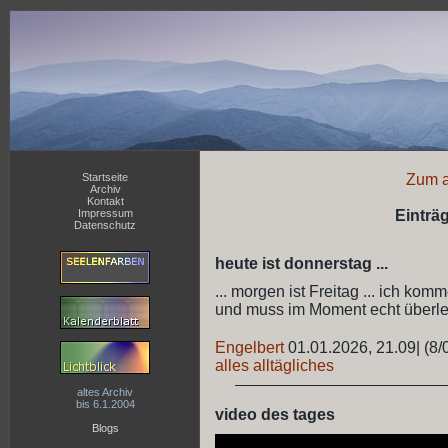
Startseite
Zum a
Archiv
Kontakt
Impressum
Einträ
Datenschutz
heute ist donnerstag ...
... morgen ist Freitag ... ich k
und muss im Moment echt überleg
Engelbert
01.01.2026, 21.09
|
(8/
alles alltägliches
altes Archiv
bis 6.1.2004
video des tages
Blogs