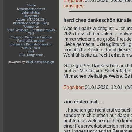
Engelbert
01.01.2026, 20.55
|
(5/
sonstiges
Zitante
Mitternachtsspitzen
Lebenslichter
Morgentau
ALLes allTAEGLICH
herzliches dankeschön für all
BluelionWebdesign - Blog
Wortperlen
Was mir ganz wichtig ist ... ich 
Susis Wollecke - Postfiliale Mitwitz
2025 herzlich bedanken ... entwe
Tirilli
Zwischen Wellen und Worten
immer wieder eine große Freude. 
SaschaSalamander
Liebe gemacht ... das gibts völli
Katharinas Buchstabenwelten
Silvios - Blog
monatliche Kosten, damit dieses
Susfi
Wohlfühlseite aufrecht erhalten 
GGS Bergschule
powered by
BlueLionWebdesign
Ganz großes Dankeschön auch für
und zur Vielfalt von Seelenfarbe
Mitmachen vielfältige Weise. Es is
Engelbert
01.01.2026, 12.01
|
(2/
zum ersten mal ...
... habe ich gar nicht erst versu
sondern mich einfach nur daran er
problemlos welche machen könne
einer Feuerwerksbatterien mit g
hat. Insgesamt war das Feuerwer