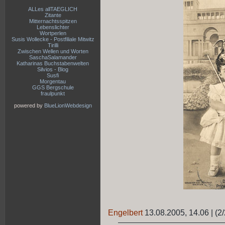
ALLes allTAEGLICH
Zitante
Mitternachtsspitzen
Lebenslichter
Wortperlen
Susis Wollecke - Postfiliale Mitwitz
Tirilli
Zwischen Wellen und Worten
SaschaSalamander
Katharinas Buchstabenwelten
Silvios - Blog
Susfi
Morgentau
GGS Bergschule
fraulpunkt
powered by
BlueLionWebdesign
Engelbert
13.08.2005, 14.06
|
(2/