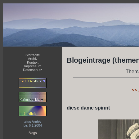
Startseite
Blogeinträge (themen
Archiv
Kontakt
Impressum
Datenschutz
Them
<< 
diese dame spinnt
altes Archiv
bis 6.1.2004
Blogs