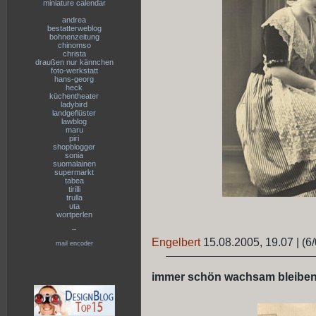
miniature calendar
andrea
bestatterweblog
bohnenzeitung
chinomso
christa
draußen nur kännchen
foto-werkstatt
hans-georg
heck
küchentheater
ladybird
landgeflüster
lawblog
maru
piri
shopblogger
sonia
suomalainen
supermarkt
tabea
tirilli
trulla
uta
wortperlen
--
Engelbert
15.08.2005, 19.07
|
(6/
mail encoder
immer schön wachsam bleibe