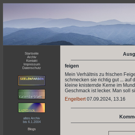
Startseite
Ausg
Archiv
Kontakt
Impressum
feigen
Datenschutz
Mein Verhältnis zu frischen Feigen 
schmecken sie richtig gut ... auf
kleine knisternde Kerne im Mund
Geschmack ist lecker. Man soll s
Engelbert
07.09.2024, 13.16
Komme
altes Archiv
bis 6.1.2004
Blogs