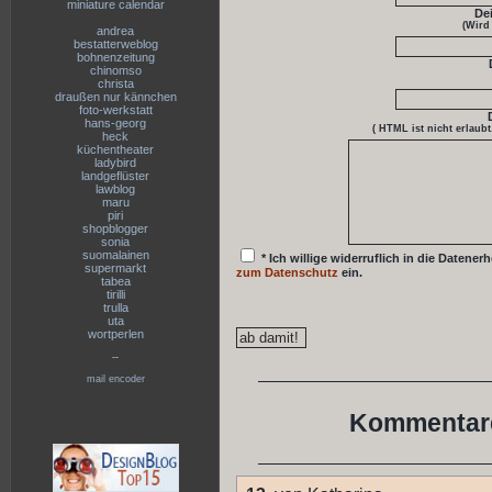
miniature calendar
De
(Wird
andrea
bestatterweblog
bohnenzeitung
chinomso
christa
draußen nur kännchen
foto-werkstatt
hans-georg
( HTML ist
nicht
erlaubt
heck
küchentheater
ladybird
landgeflüster
lawblog
maru
piri
shopblogger
sonia
suomalainen
* Ich willige widerruflich in die Date
supermarkt
zum Datenschutz
ein.
tabea
tirilli
trulla
uta
wortperlen
--
mail encoder
Kommentare