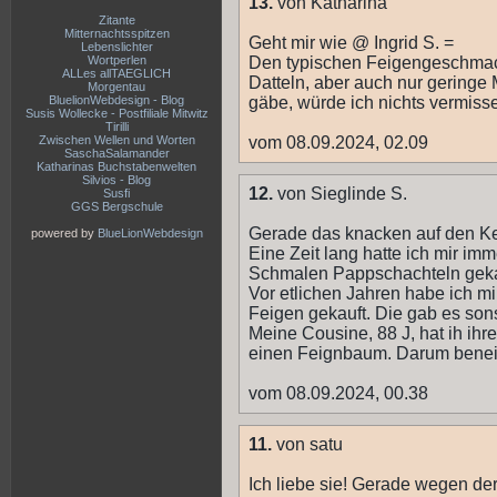
13.
von Katharina
Zitante
Mitternachtsspitzen
Geht mir wie @ Ingrid S. =
Lebenslichter
Wortperlen
Den typischen Feigengeschmack
ALLes allTAEGLICH
Datteln, aber auch nur geringe
Morgentau
BluelionWebdesign - Blog
gäbe, würde ich nichts vermiss
Susis Wollecke - Postfiliale Mitwitz
Tirilli
Zwischen Wellen und Worten
vom 08.09.2024, 02.09
SaschaSalamander
Katharinas Buchstabenwelten
Silvios - Blog
12.
von Sieglinde S.
Susfi
GGS Bergschule
Gerade das knacken auf den Ke
powered by
BlueLionWebdesign
Eine Zeit lang hatte ich mir im
Schmalen Pappschachteln geka
Vor etlichen Jahren habe ich mi
Feigen gekauft. Die gab es son
Meine Cousine, 88 J, hat ih ih
einen Feignbaum. Darum beneid
vom 08.09.2024, 00.38
11.
von satu
Ich liebe sie! Gerade wegen de