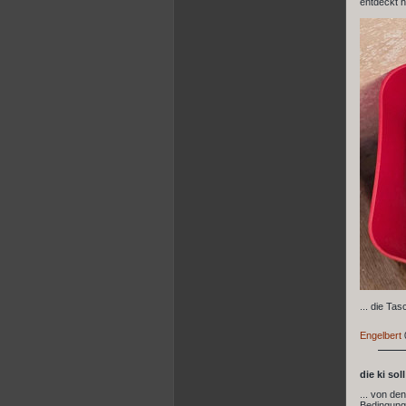
entdeckt ha
... die Ta
Engelbert
die ki sol
... von de
Bedingungs