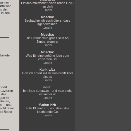
nge nur
Einfach mal wieder einen lieben Gruß
arm war,
an dich
ns den
...
mehr
laufen ...
Moscha:
Beobachte ich auch öfters, dass
irgendwasach
...
mehr
Moscha:
Die Freude wird gross sein bei
Simba, wenn er
...
mehr
Moscha:
beitete
Was für eine schöne Idee vom
verliebten Bal
...
mehr
Karin v.N.:
Geh ich sofort mit dir konform!! Aber
dieses
...
mehr
 dort
nora:
 spazieren
Ich finde so etwas - und man sieht
. das
es immer w
egen im
...
mehr
ebeten,
 ... und
Marion-HH:
Nacht ohne
Tolle Blütenform, und dazu das
bei Beate
leuchtende Ge
...
mehr