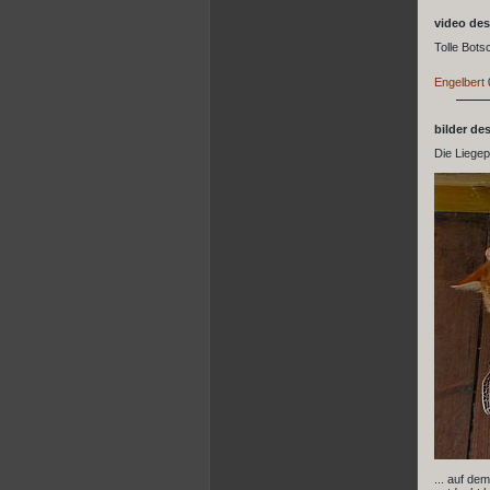
video des
Tolle Botsc
Engelbert
bilder de
Die Liegep
... auf de