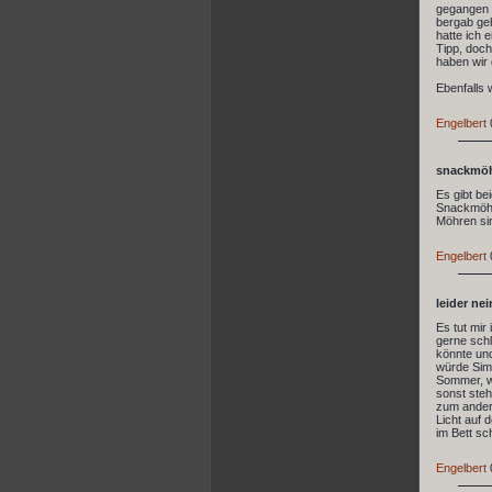
gegangen .
bergab geh
hatte ich 
Tipp, doch
haben wir 
Ebenfalls 
Engelbert
snackmöh
Es gibt be
Snackmöhre
Möhren sin
Engelbert
leider nei
Es tut mir
gerne schl
könnte un
würde Simb
Sommer, we
sonst steh
zum andere
Licht auf 
im Bett sc
Engelbert