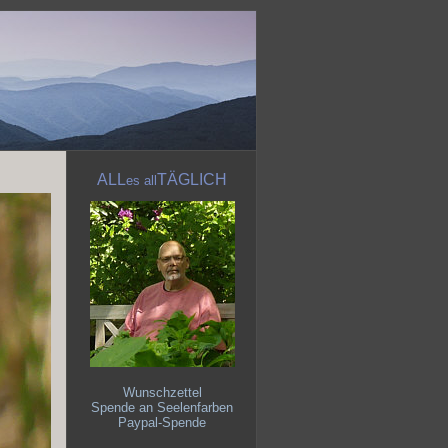
ALL
TÄGLICH
es
all
Wunschzettel
Spende an Seelenfarben
Paypal-Spende