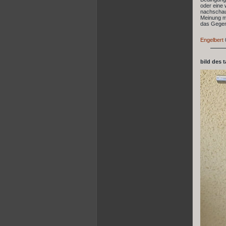
oder eine 
nachschaue
Meinung mi
das Gegent
Engelbert
bild des 