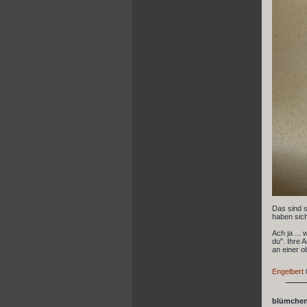
Das sind s
haben sich
Ach ja ...
du". Ihre 
an einer o
Engelbert
blümchen