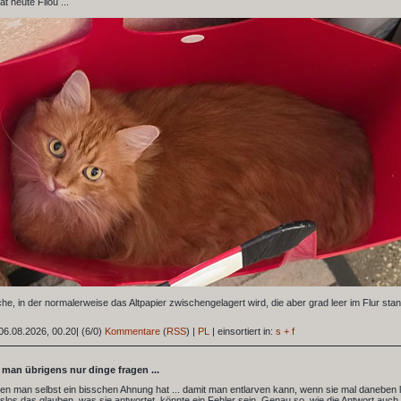
t heute Filou ...
sche, in der normalerweise das Altpapier zwischengelagert wird, die aber grad leer im Flur stan
06.08.2026, 00.20
|
(6/0)
Kommentare
(
RSS
) |
PL
|
einsortiert in:
s + f
l man übrigens nur dinge fragen ...
nen man selbst ein bisschen Ahnung hat ... damit man entlarven kann, wenn sie mal daneben l
los das glauben, was sie antwortet, könnte ein Fehler sein. Genau so, wie die Antwort auch r