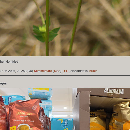
her Hornklee
07.08.2026, 22.25
|
(9/0)
Kommentare
(
RSS
) |
PL
|
einsortiert in:
bilder
tages