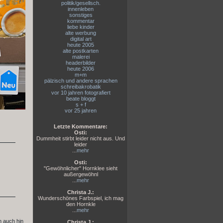
politik/gesellsch.
innenleben
sonstiges
kommentar
liebe kinder
alte werbung
digital art
heute 2005
alte postkarten
malerei
headerbilder
heute 2006
m+m
pälzisch und andere sprachen
schreibakrobatik
vor 10 jahren fotografiert
beate bloggt
s + f
vor 25 jahren
Letzte Kommentare:
Osti:
Dummheit stirbt leider nicht aus. Und
leider
...
mehr
Osti:
"Gewöhnlicher" Hornklee sieht
außergewöhnl
...
mehr
Christa J.:
Wunderschönes Farbspiel, ich mag
den Hornkle
...
mehr
h auch hin
Christa J.: