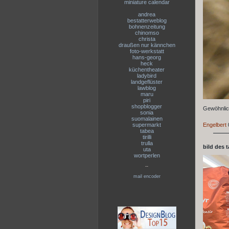
miniature calendar
andrea
bestatterweblog
bohnenzeitung
chinomso
christa
draußen nur kännchen
foto-werkstatt
hans-georg
heck
küchentheater
ladybird
landgeflüster
lawblog
maru
piri
shopblogger
Gewöhnlic
sonia
suomalainen
supermarkt
Engelbert
tabea
tirilli
trulla
bild des 
uta
wortperlen
--
mail encoder