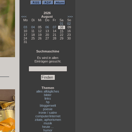
2026
<<<
August
>>>
Mo
Di
Mi
Do
Fr
Sa
So
01
02
03
04
05
06
07
09
08
10
11
12
13
14
16
15
17
18
19
20
21
22
23
24
25
26
27
28
29
30
31
Suchmaschine
Es wird in allen
Einträgen gesucht.
Themen
alles alltägliches
bilder
links
hp
bloggerwelt
poesie
ironie / satire
computer/internet
zitate, aphorismen
musik
heute ...
humor