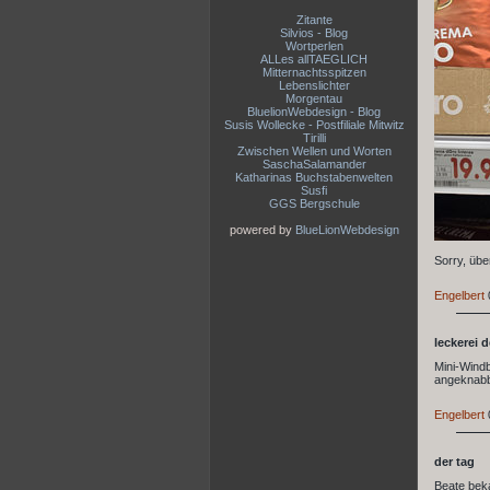
Zitante
Silvios - Blog
Wortperlen
ALLes allTAEGLICH
Mitternachtsspitzen
Lebenslichter
Morgentau
BluelionWebdesign - Blog
Susis Wollecke - Postfiliale Mitwitz
Tirilli
Zwischen Wellen und Worten
SaschaSalamander
Katharinas Buchstabenwelten
Susfi
GGS Bergschule
powered by
BlueLionWebdesign
Sorry, übe
Engelbert
leckerei 
Mini-Windb
angeknabber
Engelbert
der tag
Beate beka