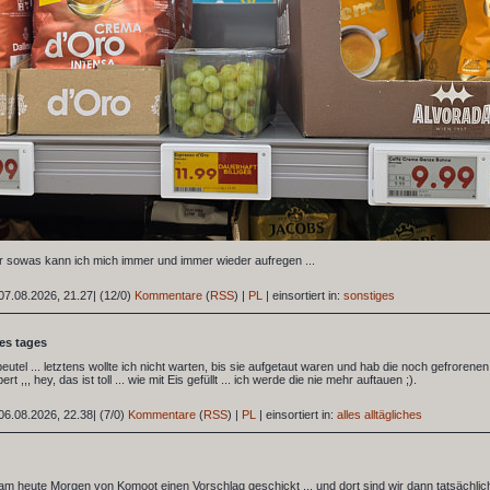
r sowas kann ich mich immer und immer wieder aufregen ...
07.08.2026, 21.27
|
(12/0)
Kommentare
(
RSS
) |
PL
|
einsortiert in:
sonstiges
des tages
eutel ... letztens wollte ich nicht warten, bis sie aufgetaut waren und hab die noch gefrorenen
t ,,, hey, das ist toll ... wie mit Eis gefüllt ... ich werde die nie mehr auftauen ;).
06.08.2026, 22.38
|
(7/0)
Kommentare
(
RSS
) |
PL
|
einsortiert in:
alles alltägliches
m heute Morgen von Komoot einen Vorschlag geschickt ... und dort sind wir dann tatsächlic