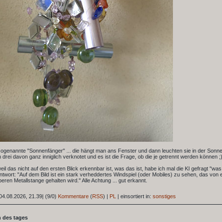
ogenannte "Sonnenfänger" ... die hängt man ans Fenster und dann leuchten sie in der Sonne
 drei davon ganz inniglich verknotet und es ist die Frage, ob die je getrennt werden können ;)
 weil das nicht auf den ersten Blick erkennbar ist, was das ist, habe ich mal die KI gefragt "was
Antwort: "Auf dem Bild ist ein stark verheddertes Windspiel (oder Mobiles) zu sehen, das von
beren Metallstange gehalten wird." Alle Achtung ... gut erkannt.
04.08.2026, 21.39
|
(9/0)
Kommentare
(
RSS
) |
PL
|
einsortiert in:
sonstiges
 des tages