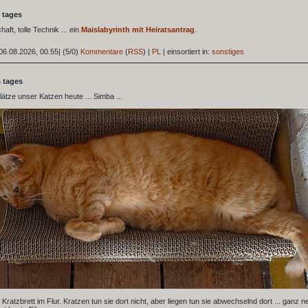
 tages
haft, tolle Technik ... ein
Maislabyrinth mit Heiratsantrag
.
06.08.2026, 00.55
|
(5/0)
Kommentare
(
RSS
) |
PL
|
einsortiert in:
sonstiges
s tages
lätze unser Katzen heute ... Simba ...
m Kratzbrett im Flur. Kratzen tun sie dort nicht, aber liegen tun sie abwechselnd dort ... ganz n