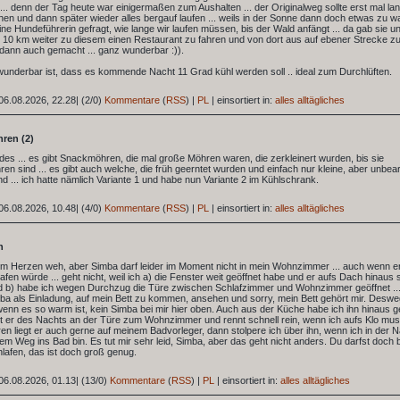
.. denn der Tag heute war einigermaßen zum Aushalten ... der Originalweg sollte erst mal la
en und dann später wieder alles bergauf laufen ... weils in der Sonne dann doch etwas zu w
eine Hundeführerin gefragt, wie lange wir laufen müssen, bis der Wald anfängt ... da gab sie u
 10 km weiter zu diesem einen Restaurant zu fahren und von dort aus auf ebener Strecke zu 
dann auch gemacht ... ganz wunderbar :)).
wunderbar ist, dass es kommende Nacht 11 Grad kühl werden soll .. ideal zum Durchlüften.
06.08.2026, 22.28
|
(2/0)
Kommentare
(
RSS
) |
PL
|
einsortiert in:
alles alltägliches
ren (2)
ides ... es gibt Snackmöhren, die mal große Möhren waren, die zerkleinert wurden, bis sie
n sind ... es gibt auch welche, die früh geerntet wurden und einfach nur kleine, aber unbear
d ... ich hatte nämlich Variante 1 und habe nun Variante 2 im Kühlschrank.
06.08.2026, 10.48
|
(4/0)
Kommentare
(
RSS
) |
PL
|
einsortiert in:
alles alltägliches
n
 im Herzen weh, aber Simba darf leider im Moment nicht in mein Wohnzimmer ... auch wenn er
afen würde ... geht nicht, weil ich a) die Fenster weit geöffnet habe und er aufs Dach hinaus
d b) habe ich wegen Durchzug die Türe zwischen Schlafzimmer und Wohnzimmer geöffnet ..
a als Einladung, auf mein Bett zu kommen, ansehen und sorry, mein Bett gehört mir. Desw
nn es so warm ist, kein Simba bei mir hier oben. Auch aus der Küche habe ich ihn hinaus g
t er des Nachts an der Türe zum Wohnzimmer und rennt schnell rein, wenn ich aufs Klo muss
n liegt er auch gerne auf meinem Badvorleger, dann stolpere ich über ihn, wenn ich in der 
dem Weg ins Bad bin. Es tut mir sehr leid, Simba, aber das geht nicht anders. Du darfst doch 
hlafen, das ist doch groß genug.
06.08.2026, 01.13
|
(13/0)
Kommentare
(
RSS
) |
PL
|
einsortiert in:
alles alltägliches