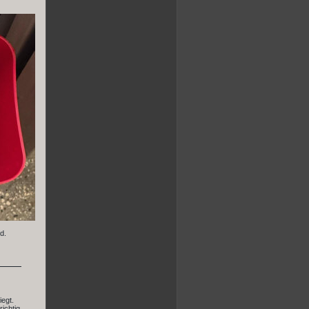
d.
iegt.
ichtig