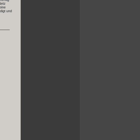
Netz
eine
digt und