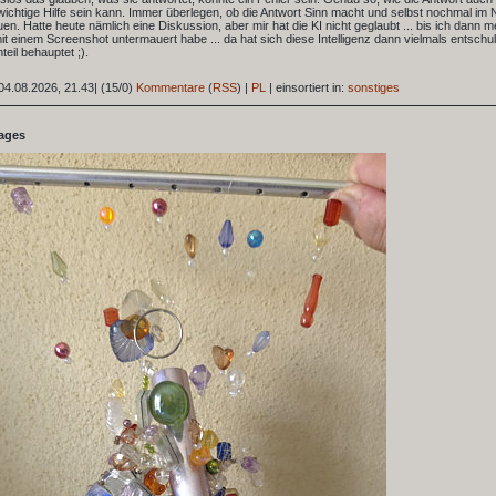
wichtige Hilfe sein kann. Immer überlegen, ob die Antwort Sinn macht und selbst nochmal im 
n. Hatte heute nämlich eine Diskussion, aber mir hat die KI nicht geglaubt ... bis ich dann m
t einem Screenshot untermauert habe ... da hat sich diese Intelligenz dann vielmals entschul
eil behauptet ;).
04.08.2026, 21.43
|
(15/0)
Kommentare
(
RSS
) |
PL
|
einsortiert in:
sonstiges
tages