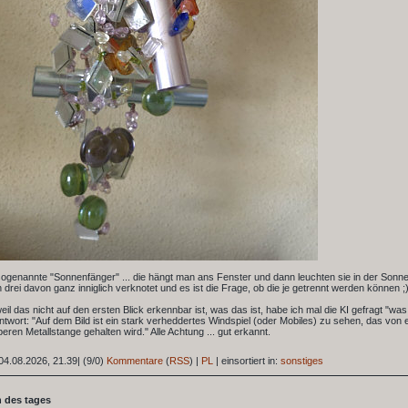
ogenannte "Sonnenfänger" ... die hängt man ans Fenster und dann leuchten sie in der Sonne
 drei davon ganz inniglich verknotet und es ist die Frage, ob die je getrennt werden können ;)
 weil das nicht auf den ersten Blick erkennbar ist, was das ist, habe ich mal die KI gefragt "was
Antwort: "Auf dem Bild ist ein stark verheddertes Windspiel (oder Mobiles) zu sehen, das von
beren Metallstange gehalten wird." Alle Achtung ... gut erkannt.
04.08.2026, 21.39
|
(9/0)
Kommentare
(
RSS
) |
PL
|
einsortiert in:
sonstiges
 des tages