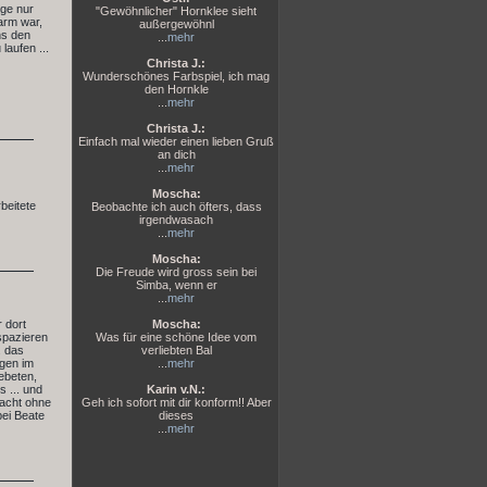
nge nur
"Gewöhnlicher" Hornklee sieht
arm war,
außergewöhnl
ns den
...
mehr
laufen ...
Christa J.:
Wunderschönes Farbspiel, ich mag
den Hornkle
...
mehr
Christa J.:
Einfach mal wieder einen lieben Gruß
an dich
...
mehr
Moscha:
beitete
Beobachte ich auch öfters, dass
irgendwasach
...
mehr
Moscha:
Die Freude wird gross sein bei
Simba, wenn er
...
mehr
 dort
Moscha:
 spazieren
Was für eine schöne Idee vom
. das
verliebten Bal
egen im
...
mehr
ebeten,
 ... und
Karin v.N.:
Nacht ohne
Geh ich sofort mit dir konform!! Aber
bei Beate
dieses
...
mehr