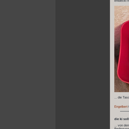
entdeckt ha
... die Ta
Engelbert
die ki sol
... von de
Bedingungs