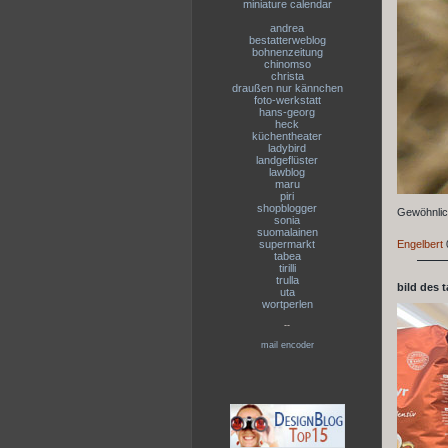
miniature calendar
andrea
bestatterweblog
bohnenzeitung
chinomso
christa
draußen nur kännchen
foto-werkstatt
hans-georg
heck
küchentheater
ladybird
landgeflüster
lawblog
maru
piri
shopblogger
Gewöhnlic
sonia
suomalainen
supermarkt
Engelbert
tabea
tirilli
trulla
bild des 
uta
wortperlen
--
mail encoder