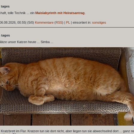
 tages
haft, tolle Technik ... ein
Maislabyrinth mit Heiratsantrag
.
06.08.2026, 00.55
|
(5/0)
Kommentare
(
RSS
) |
PL
|
einsortiert in:
sonstiges
s tages
lätze unser Katzen heute ... Simba ...
m Kratzbrett im Flur. Kratzen tun sie dort nicht, aber liegen tun sie abwechselnd dort ... ganz n