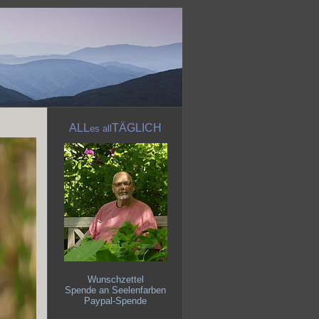
ALL
TÄGLICH
es
all
Wunschzettel
Spende an Seelenfarben
Paypal-Spende