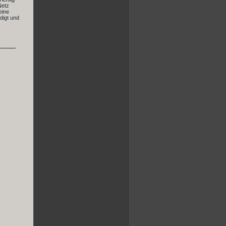
Netz
eine
digt und