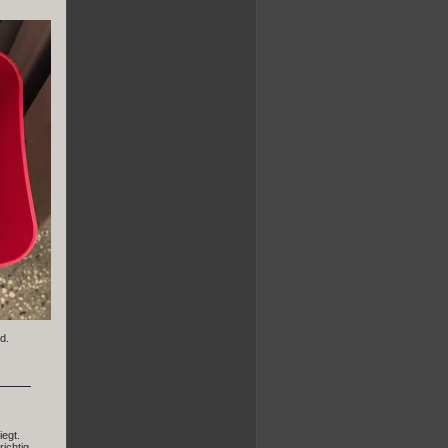
d.
iegt.
ichtig