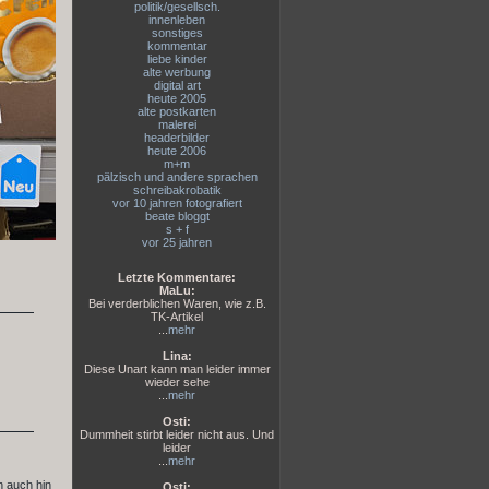
politik/gesellsch.
innenleben
sonstiges
kommentar
liebe kinder
alte werbung
digital art
heute 2005
alte postkarten
malerei
headerbilder
heute 2006
m+m
pälzisch und andere sprachen
schreibakrobatik
vor 10 jahren fotografiert
beate bloggt
s + f
vor 25 jahren
Letzte Kommentare:
MaLu:
Bei verderblichen Waren, wie z.B.
TK-Artikel
...
mehr
Lina:
Diese Unart kann man leider immer
wieder sehe
...
mehr
Osti:
Dummheit stirbt leider nicht aus. Und
leider
...
mehr
h auch hin
Osti: