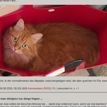
t heute Filou ...
sche, in der normalerweise das Altpapier zwischengelagert wird, die aber grad leer im Flur stan
06.08.2026, 00.20
|
(6/0)
Kommentare
(
RSS
) |
PL
|
einsortiert in:
s + f
l man übrigens nur dinge fragen ...
nen man selbst ein bisschen Ahnung hat ... damit man entlarven kann, wenn sie mal daneben l
los das glauben, was sie antwortet, könnte ein Fehler sein. Genau so, wie die Antwort auch r