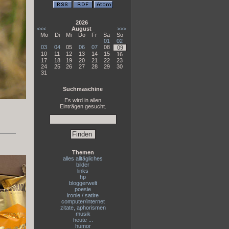
2026
<<<
August
>>>
Mo
Di
Mi
Do
Fr
Sa
So
01
02
03
04
05
06
07
08
09
10
11
12
13
14
15
16
17
18
19
20
21
22
23
24
25
26
27
28
29
30
31
Suchmaschine
Es wird in allen
Einträgen gesucht.
Themen
alles alltägliches
bilder
links
hp
bloggerwelt
poesie
ironie / satire
computer/internet
zitate, aphorismen
musik
heute ...
humor