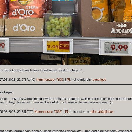
r sowas kann ich mich immer und immer wieder aufregen ...
07.08.2026, 21.27
|
(14/0)
Kommentare
(
RSS
) |
PL
|
einsortiert in:
sonstiges
des tages
eutel ... letztens wollte ich nicht warten, bis sie aufgetaut waren und hab die noch gefrorenen
t ,,, hey, das ist toll ... wie mit Eis gefüllt ... ich werde die nie mehr auftauen ;).
06.08.2026, 22.38
|
(7/0)
Kommentare
(
RSS
) |
PL
|
einsortiert in:
alles alltägliches
m heute Morgen von Komoot einen Vorschlag geschickt ... und dort sind wir dann tatsächlic