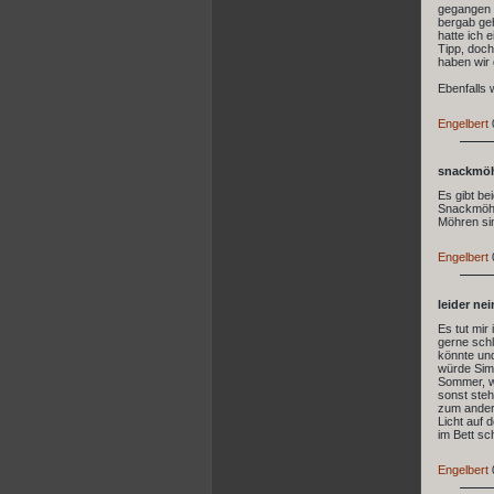
gegangen .
bergab geh
hatte ich 
Tipp, doch
haben wir 
Ebenfalls 
Engelbert
snackmöh
Es gibt be
Snackmöhre
Möhren sin
Engelbert
leider nei
Es tut mir
gerne schl
könnte un
würde Simb
Sommer, we
sonst steh
zum andere
Licht auf 
im Bett sc
Engelbert