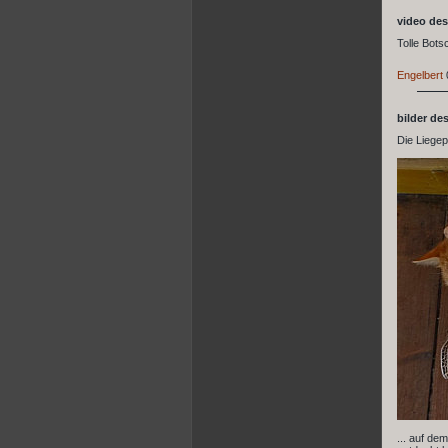
video des
Tolle Botsc
Engelbert
bilder de
Die Liegep
... auf de