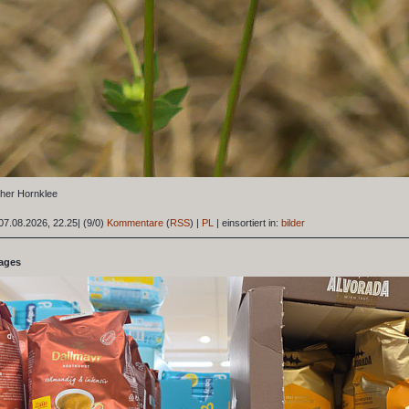
her Hornklee
07.08.2026, 22.25
|
(9/0)
Kommentare
(
RSS
) |
PL
|
einsortiert in:
bilder
tages