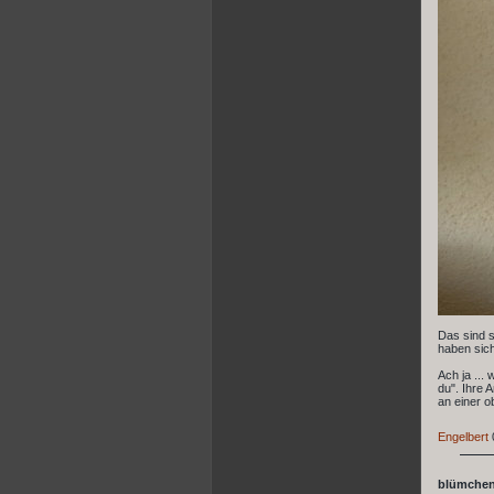
Das sind s
haben sich
Ach ja ...
du". Ihre 
an einer o
Engelbert
blümchen