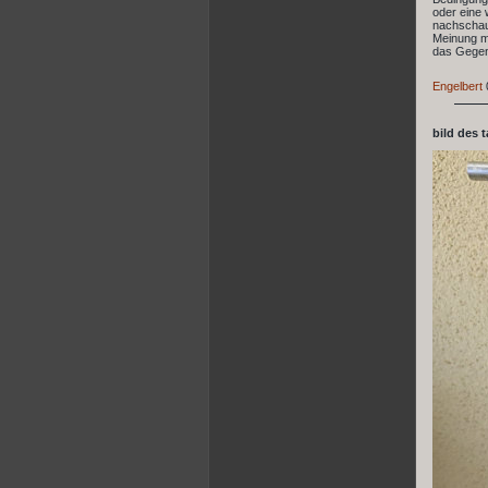
oder eine 
nachschaue
Meinung mi
das Gegent
Engelbert
bild des 