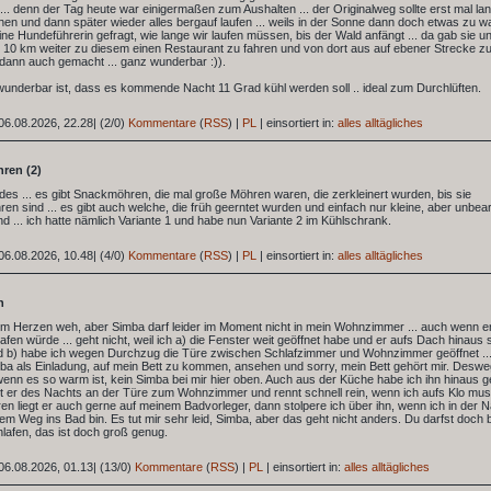
.. denn der Tag heute war einigermaßen zum Aushalten ... der Originalweg sollte erst mal la
en und dann später wieder alles bergauf laufen ... weils in der Sonne dann doch etwas zu w
eine Hundeführerin gefragt, wie lange wir laufen müssen, bis der Wald anfängt ... da gab sie u
 10 km weiter zu diesem einen Restaurant zu fahren und von dort aus auf ebener Strecke zu 
dann auch gemacht ... ganz wunderbar :)).
wunderbar ist, dass es kommende Nacht 11 Grad kühl werden soll .. ideal zum Durchlüften.
06.08.2026, 22.28
|
(2/0)
Kommentare
(
RSS
) |
PL
|
einsortiert in:
alles alltägliches
ren (2)
ides ... es gibt Snackmöhren, die mal große Möhren waren, die zerkleinert wurden, bis sie
n sind ... es gibt auch welche, die früh geerntet wurden und einfach nur kleine, aber unbear
d ... ich hatte nämlich Variante 1 und habe nun Variante 2 im Kühlschrank.
06.08.2026, 10.48
|
(4/0)
Kommentare
(
RSS
) |
PL
|
einsortiert in:
alles alltägliches
n
 im Herzen weh, aber Simba darf leider im Moment nicht in mein Wohnzimmer ... auch wenn er
afen würde ... geht nicht, weil ich a) die Fenster weit geöffnet habe und er aufs Dach hinaus
d b) habe ich wegen Durchzug die Türe zwischen Schlafzimmer und Wohnzimmer geöffnet ..
a als Einladung, auf mein Bett zu kommen, ansehen und sorry, mein Bett gehört mir. Desw
nn es so warm ist, kein Simba bei mir hier oben. Auch aus der Küche habe ich ihn hinaus g
t er des Nachts an der Türe zum Wohnzimmer und rennt schnell rein, wenn ich aufs Klo muss
n liegt er auch gerne auf meinem Badvorleger, dann stolpere ich über ihn, wenn ich in der 
dem Weg ins Bad bin. Es tut mir sehr leid, Simba, aber das geht nicht anders. Du darfst doch 
hlafen, das ist doch groß genug.
06.08.2026, 01.13
|
(13/0)
Kommentare
(
RSS
) |
PL
|
einsortiert in:
alles alltägliches