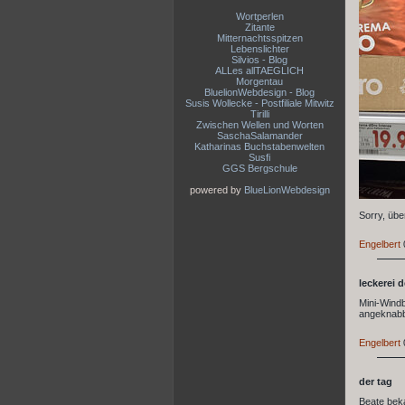
Wortperlen
Zitante
Mitternachtsspitzen
Lebenslichter
Silvios - Blog
ALLes allTAEGLICH
Morgentau
BluelionWebdesign - Blog
Susis Wollecke - Postfiliale Mitwitz
Tirilli
Zwischen Wellen und Worten
SaschaSalamander
Katharinas Buchstabenwelten
Susfi
GGS Bergschule
powered by
BlueLionWebdesign
Sorry, übe
Engelbert
leckerei 
Mini-Windb
angeknabber
Engelbert
der tag
Beate beka