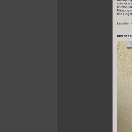
oder eine 
nachschaue
Meinung mi
das Gegent
Engelbert
bild des 