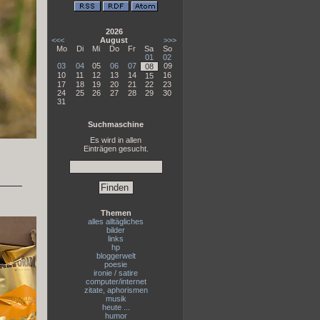
2026
<<<
August
>>>
Mo
Di
Mi
Do
Fr
Sa
So
01
02
03
04
05
06
07
09
08
10
11
12
13
14
16
15
17
18
19
20
21
22
23
24
25
26
27
28
29
30
31
Suchmaschine
Es wird in allen
Einträgen gesucht.
Themen
alles alltägliches
bilder
links
hp
bloggerwelt
poesie
ironie / satire
computer/internet
zitate, aphorismen
musik
heute ...
humor