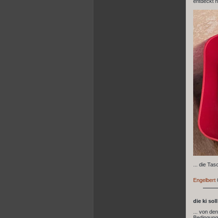
entdeckt ha
... die Ta
Engelbert
die ki sol
... von de
Bedingungs