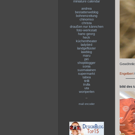
miniature calendar
andrea
bestatterweblog
bohnenzeitung
chinomso
christa
draußen nur kännchen
foto-werkstatt
hans-georg
heck
küchentheater
ladybird
landgeflüster
lawblog
maru
piri
shopblogger
Gewöhnlic
sonia
suomalainen
supermarkt
Engelbert
tabea
tirilli
trulla
bild des 
uta
wortperlen
--
mail encoder