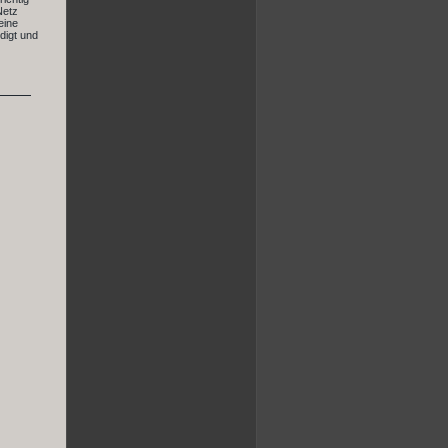
Netz
eine
digt und