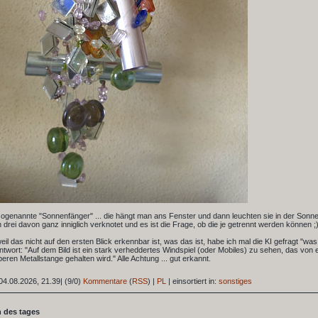
ogenannte "Sonnenfänger" ... die hängt man ans Fenster und dann leuchten sie in der Sonne
 drei davon ganz inniglich verknotet und es ist die Frage, ob die je getrennt werden können ;)
 weil das nicht auf den ersten Blick erkennbar ist, was das ist, habe ich mal die KI gefragt "was
Antwort: "Auf dem Bild ist ein stark verheddertes Windspiel (oder Mobiles) zu sehen, das von
beren Metallstange gehalten wird." Alle Achtung ... gut erkannt.
04.08.2026, 21.39
|
(9/0)
Kommentare
(
RSS
) |
PL
|
einsortiert in:
sonstiges
 des tages