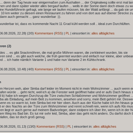
.. denn der Tag heute war einigermaßen zum Aushalten ... der Originalweg sollte erst mal la
en und dann später wieder alles bergauf laufen ... weils in der Sonne dann doch etwas zu w
eine Hundeführerin gefragt, wie lange wir laufen müssen, bis der Wald anfängt ... da gab sie u
 10 km weiter zu diesem einen Restaurant zu fahren und von dort aus auf ebener Strecke zu 
dann auch gemacht ... ganz wunderbar :)).
wunderbar ist, dass es kommende Nacht 11 Grad kühl werden soll .. ideal zum Durchlüften.
06.08.2026, 22.28
|
(2/0)
Kommentare
(
RSS
) |
PL
|
einsortiert in:
alles alltägliches
ren (2)
ides ... es gibt Snackmöhren, die mal große Möhren waren, die zerkleinert wurden, bis sie
n sind ... es gibt auch welche, die früh geerntet wurden und einfach nur kleine, aber unbear
d ... ich hatte nämlich Variante 1 und habe nun Variante 2 im Kühlschrank.
06.08.2026, 10.48
|
(4/0)
Kommentare
(
RSS
) |
PL
|
einsortiert in:
alles alltägliches
n
 im Herzen weh, aber Simba darf leider im Moment nicht in mein Wohnzimmer ... auch wenn er
afen würde ... geht nicht, weil ich a) die Fenster weit geöffnet habe und er aufs Dach hinaus
d b) habe ich wegen Durchzug die Türe zwischen Schlafzimmer und Wohnzimmer geöffnet ..
a als Einladung, auf mein Bett zu kommen, ansehen und sorry, mein Bett gehört mir. Desw
nn es so warm ist, kein Simba bei mir hier oben. Auch aus der Küche habe ich ihn hinaus g
t er des Nachts an der Türe zum Wohnzimmer und rennt schnell rein, wenn ich aufs Klo muss
n liegt er auch gerne auf meinem Badvorleger, dann stolpere ich über ihn, wenn ich in der 
dem Weg ins Bad bin. Es tut mir sehr leid, Simba, aber das geht nicht anders. Du darfst doch 
hlafen, das ist doch groß genug.
06.08.2026, 01.13
|
(13/0)
Kommentare
(
RSS
) |
PL
|
einsortiert in:
alles alltägliches