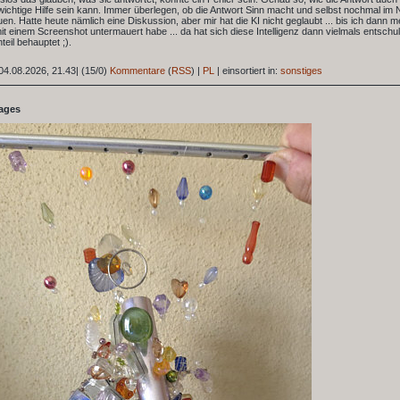
wichtige Hilfe sein kann. Immer überlegen, ob die Antwort Sinn macht und selbst nochmal im 
n. Hatte heute nämlich eine Diskussion, aber mir hat die KI nicht geglaubt ... bis ich dann m
t einem Screenshot untermauert habe ... da hat sich diese Intelligenz dann vielmals entschul
eil behauptet ;).
04.08.2026, 21.43
|
(15/0)
Kommentare
(
RSS
) |
PL
|
einsortiert in:
sonstiges
tages