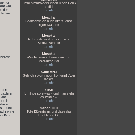
nge nur
Einfach mal wieder einen lieben Gruß
arm war,
an dich
ns den
...
mehr
laufen ...
Moscha:
Beobachte ich auch öfters, dass
irgendwasach
...
mehr
Moscha:
Die Freude wird gross sein bei
Simba, wenn er
...
mehr
Moscha:
beitete
Was für eine schöne Idee vom
verliebten Bal
...
mehr
Karin v.N.:
Geh ich sofort mit dir konform!! Aber
dieses
...
mehr
 dort
nora:
 spazieren
Ich finde so etwas - und man sieht
. das
es immer w
egen im
...
mehr
ebeten,
 ... und
Marion-HH:
Nacht ohne
Tolle Blütenform, und dazu das
bei Beate
leuchtende Ge
...
mehr