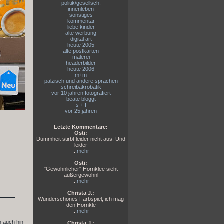
politik/gesellsch.
innenleben
sonstiges
kommentar
liebe kinder
alte werbung
digital art
heute 2005
alte postkarten
malerei
headerbilder
heute 2006
m+m
pälzisch und andere sprachen
schreibakrobatik
vor 10 jahren fotografiert
beate bloggt
s + f
vor 25 jahren
Letzte Kommentare:
Osti:
Dummheit stirbt leider nicht aus. Und
leider
...
mehr
Osti:
"Gewöhnlicher" Hornklee sieht
außergewöhnl
...
mehr
Christa J.:
Wunderschönes Farbspiel, ich mag
den Hornkle
...
mehr
h auch hin
Christa J.: