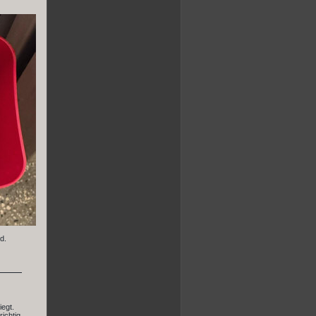
d.
iegt.
ichtig