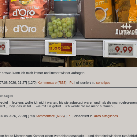
r sowas kann ich mich immer und immer wieder aufregen ...
07.08.2026, 21.27
|
(12/0)
Kommentare
(
RSS
) |
PL
|
einsortiert in:
sonstiges
des tages
eutel ... letztens wollte ich nicht warten, bis sie aufgetaut waren und hab die noch gefrorenen
t ,,, hey, das ist toll ... wie mit Eis gefüllt ... ich werde die nie mehr auftauen ;).
06.08.2026, 22.38
|
(7/0)
Kommentare
(
RSS
) |
PL
|
einsortiert in:
alles alltägliches
m heute Morgen von Komoot einen Vorschlag geschickt ... und dort sind wir dann tatsächlic