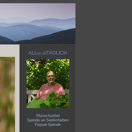
ALL
TÄGLICH
es
all
Wunschzettel
Spende an Seelenfarben
Paypal-Spende