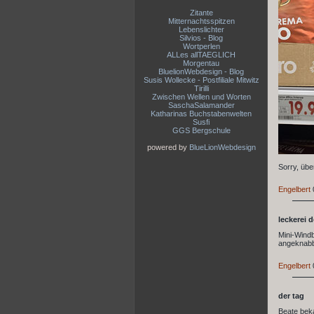
Zitante
Mitternachtsspitzen
Lebenslichter
Silvios - Blog
Wortperlen
ALLes allTAEGLICH
Morgentau
BluelionWebdesign - Blog
Susis Wollecke - Postfiliale Mitwitz
Tirilli
Zwischen Wellen und Worten
SaschaSalamander
Katharinas Buchstabenwelten
Susfi
GGS Bergschule
powered by
BlueLionWebdesign
Sorry, übe
Engelbert
leckerei 
Mini-Windb
angeknabber
Engelbert
der tag
Beate beka