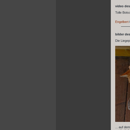
video des
Tolle Botsc
Engelbert
bilder de
Die Liegep
... auf de