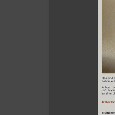
Das sind s
haben sich
Ach ja ...
du". Ihre 
an einer o
Engelbert
blümchen