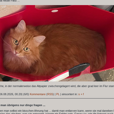
t heute Filou ...
sche, in der normalerweise das Altpapier zwischengelagert wird, die aber grad leer im Flur stan
06.08.2026, 00.20
|
(6/0)
Kommentare
(
RSS
) |
PL
|
einsortiert in:
s + f
l man übrigens nur dinge fragen ...
nen man selbst ein bisschen Ahnung hat ... damit man entlarven kann, wenn sie mal daneben l
los das glauben, was sie antwortet, könnte ein Fehler sein. Genau so, wie die Antwort auch r