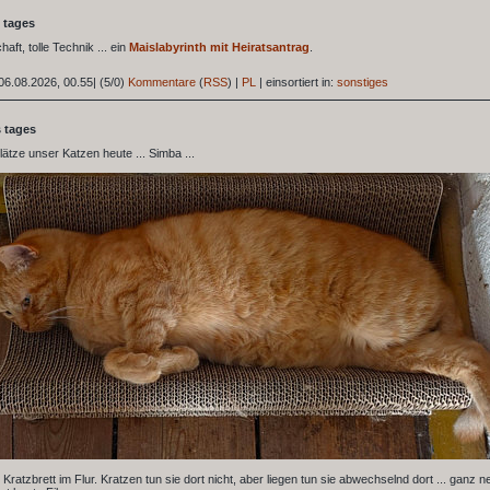
 tages
haft, tolle Technik ... ein
Maislabyrinth mit Heiratsantrag
.
06.08.2026, 00.55
|
(5/0)
Kommentare
(
RSS
) |
PL
|
einsortiert in:
sonstiges
s tages
lätze unser Katzen heute ... Simba ...
m Kratzbrett im Flur. Kratzen tun sie dort nicht, aber liegen tun sie abwechselnd dort ... ganz n