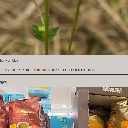
her Hornklee
07.08.2026, 22.25
|
(9/0)
Kommentare
(
RSS
) |
PL
|
einsortiert in:
bilder
tages