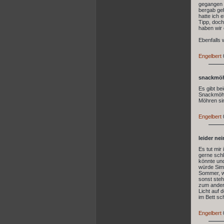
gegangen .
bergab geh
hatte ich 
Tipp, doch
haben wir 
Ebenfalls 
Engelbert
snackmöh
Es gibt be
Snackmöhre
Möhren sin
Engelbert
leider nei
Es tut mir
gerne schl
könnte un
würde Simb
Sommer, we
sonst steh
zum andere
Licht auf 
im Bett sc
Engelbert