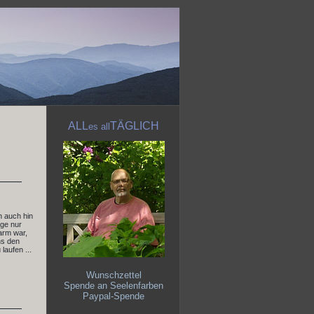
ALL
TÄGLICH
es
all
h auch hin
nge nur
arm war,
ns den
laufen ...
Wunschzettel
Spende an Seelenfarben
Paypal-Spende