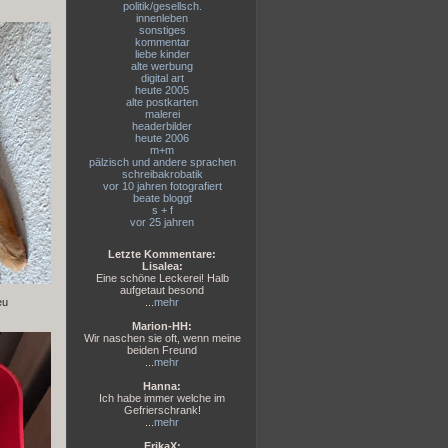
politik/gesellsch.
innenleben
sonstiges
kommentar
liebe kinder
alte werbung
digital art
heute 2005
alte postkarten
malerei
headerbilder
heute 2006
m+m
pälzisch und andere sprachen
schreibakrobatik
vor 10 jahren fotografiert
beate bloggt
s + f
vor 25 jahren
Letzte Kommentare:
Lisalea:
Eine schöne Leckerei! Halb
aufgetaut besond
eu
...
mehr
Marion-HH:
Wir naschen sie oft, wenn meine
beiden Freund
...
mehr
Hanna:
Ich habe immer welche im
Gefrierschrank!
...
mehr
ErikaX: