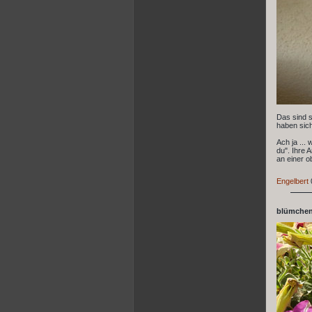
Das sind s
haben sich
Ach ja ...
du". Ihre 
an einer o
Engelbert
blümchen