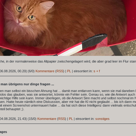
sche, in der normalerweise das Altpapier zwischengelagert wird, die aber grad leer im Flur stan
06.08.2026, 00.20
|
(6/0)
Kommentare
(
RSS
) |
PL
|
einsortiert in:
s + f
l man übrigens nur dinge fragen ...
nen man selbst ein bisschen Ahnung hat ... damit man entlarven kann, wenn sie mal daneben l
los das glauben, was sie antwortet, könnte ein Fehler sein. Genau so, wie die Antwort auch r
wichtige Hilfe sein kann. Immer überlegen, ob die Antwort Sinn macht und selbst nochmal im 
n. Hatte heute nämlich eine Diskussion, aber mir hat die KI nicht geglaubt ... bis ich dann m
t einem Screenshot untermauert habe ... da hat sich diese Intelligenz dann vielmals entschul
eil behauptet ;).
04.08.2026, 21.43
|
(15/0)
Kommentare
(
RSS
) |
PL
|
einsortiert in:
sonstiges
tages