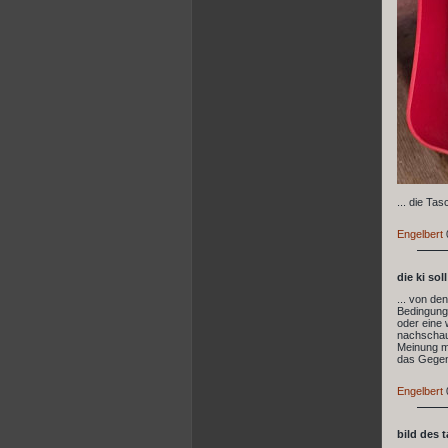
... die Ta
Engelbert
die ki sol
... von de
Bedingungs
oder eine 
nachschaue
Meinung mi
das Gegent
Engelbert
bild des 