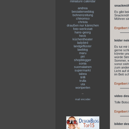
miniature calendar
snackmöh
andrea
bestatterweblog
Es gibt be
bohnenzeitung
Snackmöhre
chinomso
Möhren sin
christa
draußen nur kännchen
Engelbert
foto-werkstatt
hans-georg
heck
küchentheater
leider nei
ladybird
landgeflüster
Es tut mir
lawblog
gerne schl
maru
könnte un
piri
würde Simb
shopblogger
Sommer, we
sonia
sonst steh
suomalainen
zum andere
supermarkt
Licht auf 
tabea
im Bett sc
tirilli
trulla
Engelbert
uta
wortperlen
--
video des
mail encoder
Tolle Botsc
Engelbert
bilder de