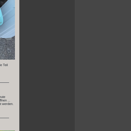
e Teil
eute
fnen ...
ht werden.