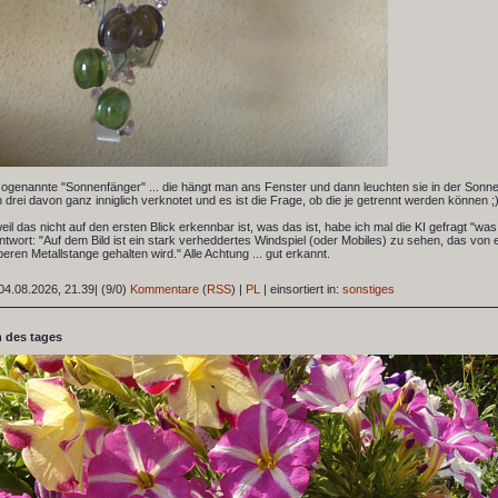
ogenannte "Sonnenfänger" ... die hängt man ans Fenster und dann leuchten sie in der Sonne
 drei davon ganz inniglich verknotet und es ist die Frage, ob die je getrennt werden können ;)
 weil das nicht auf den ersten Blick erkennbar ist, was das ist, habe ich mal die KI gefragt "was
Antwort: "Auf dem Bild ist ein stark verheddertes Windspiel (oder Mobiles) zu sehen, das von
beren Metallstange gehalten wird." Alle Achtung ... gut erkannt.
04.08.2026, 21.39
|
(9/0)
Kommentare
(
RSS
) |
PL
|
einsortiert in:
sonstiges
 des tages