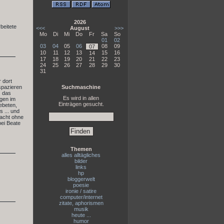
2026
beitete
<<<
August
>>>
Mo
Di
Mi
Do
Fr
Sa
So
01
02
03
04
05
06
08
09
07
10
11
12
13
15
16
14
17
18
19
20
21
22
23
24
25
26
27
28
29
30
31
 dort
 spazieren
Suchmaschine
. das
Es wird in allen
egen im
Einträgen gesucht.
ebeten,
 ... und
Nacht ohne
bei Beate
Themen
alles alltägliches
bilder
links
hp
bloggerwelt
poesie
ironie / satire
computer/internet
zitate, aphorismen
musik
heute ...
humor