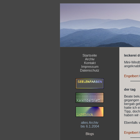
Startseite
leckerei 
Archiv
Mini-Windb
Kontakt
angeknabber
Impressum
Datenschutz
Engelbert
der tag
Beate beka
gegangen .
bergab geh
hatte ich 
Tipp, doch
haben wir 
altes Archiv
Ebenfalls 
bis 6.1.2004
Engelbert
Blogs