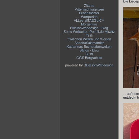
Die Liegep
Zitante
Mitternachtsspitzen
Lebenslichter
Wortperlen
ALLes allTAEGLICH
Morgentau
BluelionWebdesign - Blog
Susis Wollecke - Postfiliale Mitwitz
Tirilli
Zwischen Wellen und Worten
SaschaSalamander
Katharinas Buchstabenwelten
Silvios - Blog
Susfi
GGS Bergschule
powered by
BlueLionWebdesign
... auf de
entdeckt ha