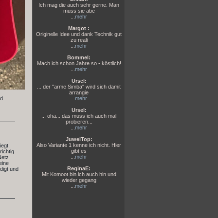
Ich mag die auch sehr gerne. Man
muss sie abe
...
mehr
Margot :
Originelle Idee und dank Technik gut
zu reali
...
mehr
Bommel:
Mach ich schon Jahre so - köstlich!
...
mehr
Ursel:
... der "arme Simba" wird sich damit
arrangie
d.
...
mehr
Ursel:
... oha... das muss ich auch mal
probieren...
...
mehr
JuwelTop:
Also Variante 1 kenne ich nicht. Hier
iegt.
gibt es
ichtig
...
mehr
Netz
eine
ReginaE:
digt und
Mit Komoot bin ich auch hin und
wieder gegang
...
mehr