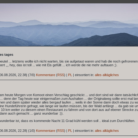
des tages
eutel ... letztens wollte ich nicht warten, bis sie aufgetaut waren und hab die noch gefrorenen
t ,,, hey, das ist toll ... wie mit Eis gefüllt ... ich werde die nie mehr auftauen ;).
06.08.2026, 22.38
|
(7/0)
Kommentare
(
RSS
) |
PL
|
einsortiert in:
alles alltägliches
m heute Morgen von Komoot einen Vorschlag geschickt ... und dort sind wir dann tatsächlic
.. denn der Tag heute war einigermaßen zum Aushalten ... der Originalweg sollte erst mal la
en und dann später wieder alles bergauf laufen ... weils in der Sonne dann doch etwas zu w
eine Hundeführerin gefragt, wie lange wir laufen müssen, bis der Wald anfängt ... da gab sie u
 10 km weiter zu diesem einen Restaurant zu fahren und von dort aus auf ebener Strecke zu 
dann auch gemacht ... ganz wunderbar :)).
wunderbar ist, dass es kommende Nacht 11 Grad kühl werden soll .. ideal zum Durchlüften.
06.08.2026, 22.28
|
(1/0)
Kommentare
(
RSS
) |
PL
|
einsortiert in:
alles alltägliches