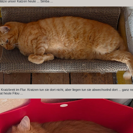
lätze unser Katzen heute ... Simba ...
m Kratzbrett im Flur. Kratzen tun sie dort nicht, aber liegen tun sie abwechselnd dort ... ganz n
t heute Filou ...