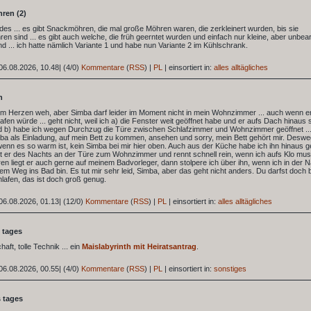
ren (2)
ides ... es gibt Snackmöhren, die mal große Möhren waren, die zerkleinert wurden, bis sie
n sind ... es gibt auch welche, die früh geerntet wurden und einfach nur kleine, aber unbear
d ... ich hatte nämlich Variante 1 und habe nun Variante 2 im Kühlschrank.
06.08.2026, 10.48
|
(4/0)
Kommentare
(
RSS
) |
PL
|
einsortiert in:
alles alltägliches
n
 im Herzen weh, aber Simba darf leider im Moment nicht in mein Wohnzimmer ... auch wenn er
afen würde ... geht nicht, weil ich a) die Fenster weit geöffnet habe und er aufs Dach hinaus
d b) habe ich wegen Durchzug die Türe zwischen Schlafzimmer und Wohnzimmer geöffnet ..
a als Einladung, auf mein Bett zu kommen, ansehen und sorry, mein Bett gehört mir. Desw
nn es so warm ist, kein Simba bei mir hier oben. Auch aus der Küche habe ich ihn hinaus g
t er des Nachts an der Türe zum Wohnzimmer und rennt schnell rein, wenn ich aufs Klo muss
n liegt er auch gerne auf meinem Badvorleger, dann stolpere ich über ihn, wenn ich in der 
dem Weg ins Bad bin. Es tut mir sehr leid, Simba, aber das geht nicht anders. Du darfst doch 
hlafen, das ist doch groß genug.
06.08.2026, 01.13
|
(12/0)
Kommentare
(
RSS
) |
PL
|
einsortiert in:
alles alltägliches
 tages
haft, tolle Technik ... ein
Maislabyrinth mit Heiratsantrag
.
06.08.2026, 00.55
|
(4/0)
Kommentare
(
RSS
) |
PL
|
einsortiert in:
sonstiges
s tages