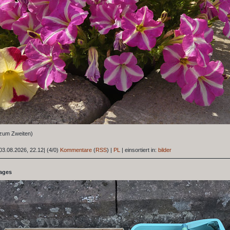
(zum Zweiten)
03.08.2026, 22.12
|
(4/0)
Kommentare
(
RSS
) |
PL
|
einsortiert in:
bilder
tages