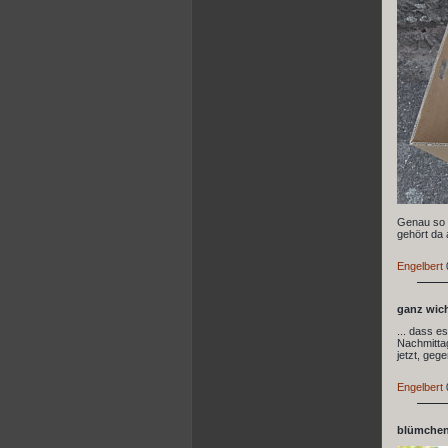
Genau so e
gehört da 
Engelbert
ganz wicht
... dass e
Nachmittag
jetzt, geg
Engelbert
blümchen