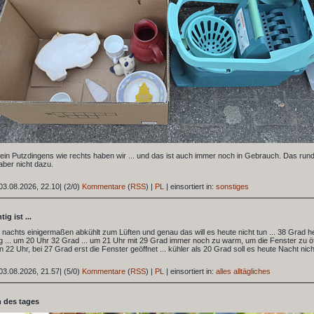
in Putzdingens wie rechts haben wir ... und das ist auch immer noch in Gebrauch. Das rund
aber nicht dazu.
03.08.2026, 22.10
|
(2/0)
Kommentare
(
RSS
) |
PL
|
einsortiert in:
sonstiges
ig ist ...
s nachts einigermaßen abkühlt zum Lüften und genau das will es heute nicht tun ... 38 Grad h
 ... um 20 Uhr 32 Grad ... um 21 Uhr mit 29 Grad immer noch zu warm, um die Fenster zu öf
en 22 Uhr, bei 27 Grad erst die Fenster geöffnet ... kühler als 20 Grad soll es heute Nacht nic
03.08.2026, 21.57
|
(5/0)
Kommentare
(
RSS
) |
PL
|
einsortiert in:
alles alltägliches
 des tages