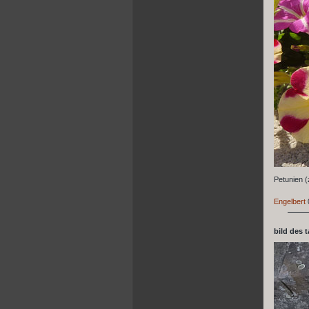
Petunien 
Engelbert
bild des 