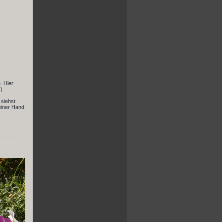
. Hier
).
 siehst
 einer Hand