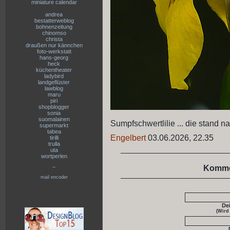
miniature calendar
andrea
bestatterweblog
bohnenzeitung
chinomso
christa
draußen nur kännchen
foto-werkstatt
hans-georg
heck
küchentheater
ladybird
landgeflüster
lawblog
maru
piri
shopblogger
sonia
suomalainen
Sumpfschwertlilie ... die stand n
supermarkt
tabea
Engelbert
03.06.2026, 22.35
tirilli
trulla
uta
wortperlen
Komme
--
mail encoder
De
(Wird