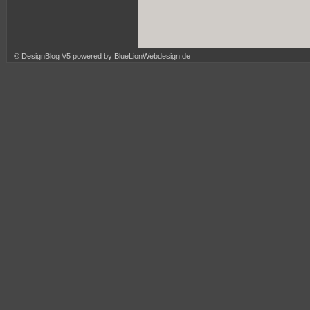
© DesignBlog V5 powered by BlueLionWebdesign.de