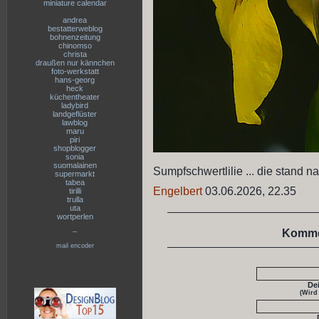
miniature calendar
andrea
bestatterweblog
bohnenzeitung
chinomso
christa
draußen nur kännchen
foto-werkstatt
hans-georg
heck
küchentheater
ladybird
landgeflüster
lawblog
maru
piri
shopblogger
sonia
suomalainen
Sumpfschwertlilie ... die stand n
supermarkt
tabea
Engelbert
03.06.2026, 22.35
tirilli
trulla
uta
wortperlen
Komme
--
mail encoder
De
(Wird