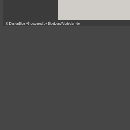
© DesignBlog V5 powered by BlueLionWebdesign.de