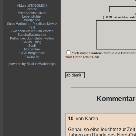
ALLes allTAEGLICH
Zitante
Mitternachtsspitzen
Lebenslichter
( HTML ist
nicht
erlaubt
Wortperlen
Susis Wollecke - Postfiliale Mitwitz
Tirilli
Zwischen Wellen und Worten
SaschaSalamander
Katharinas Buchstabenwelten
Silvios - Blog
Susfi
Morgentau
GGS Bergschule
* Ich willige widerruflich in die Date
fraulpunkt
zum Datenschutz
ein.
powered by
BlueLionWebdesign
Kommentare
10.
von Karen
Genau so eine leuchtet zur Zeit
Jahren am Rande des Nord-Osts