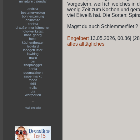
miniature calendar
Vorgestern, weil ich welches in 
andrea
wenig Zeit zum Kochen und gera
bestatterweblog
viel Eiweiß hat. Die Sorten: Spina
bohnenzeitung
chinomso
christa
Magst du auch Schlemmerfilet ?
draußen nur kännchen
foto-werkstatt
hans-georg
Engelbert
13.05.2026, 00.36
|
(28
heck
küchentheater
alles alltägliches
ladybird
landgeflüster
lawblog
maru
piri
shopblogger
sonia
suomalainen
supermarkt
tabea
tirilli
trulla
uta
wortperlen
--
mail encoder