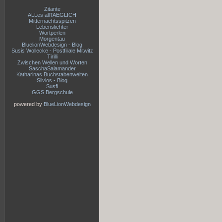
Zitante
ALLes allTAEGLICH
Mitternachtsspitzen
Lebenslichter
Wortperlen
Morgentau
BluelionWebdesign - Blog
Susis Wollecke - Postfiliale Mitwitz
Tirilli
Zwischen Wellen und Worten
SaschaSalamander
Katharinas Buchstabenwelten
Silvios - Blog
Susfi
GGS Bergschule
powered by
BlueLionWebdesign