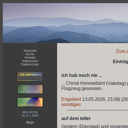
Startseite
Zum a
Archiv
Kontakt
Impressum
Einträ
Datenschutz
ich hab noch nie ...
... Christi Himmelfahrt (Vatertag)
Flugzeug gesessen.
Engelbert
13.05.2026, 23.08
|
(26
sonstiges
altes Archiv
bis 6.1.2004
auf dem teller
Blogs
Gestern (Dienstag) und vorgester