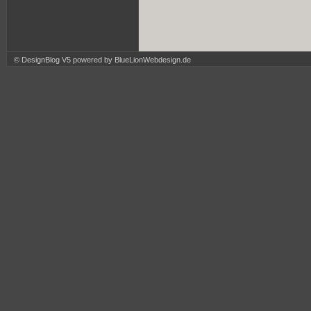
© DesignBlog V5 powered by BlueLionWebdesign.de