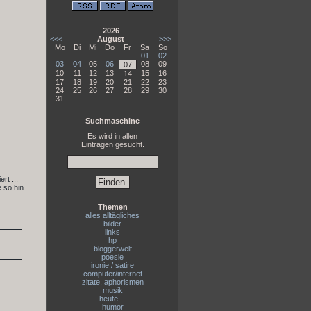
2026
<<<
August
>>>
Mo
Di
Mi
Do
Fr
Sa
So
01
02
03
04
05
06
08
09
07
10
11
12
13
15
16
14
17
18
19
20
21
22
23
24
25
26
27
28
29
30
31
Suchmaschine
Es wird in allen
Einträgen gesucht.
rt ...
 so hin
Themen
alles alltägliches
bilder
links
hp
bloggerwelt
poesie
ironie / satire
computer/internet
zitate, aphorismen
musik
heute ...
humor