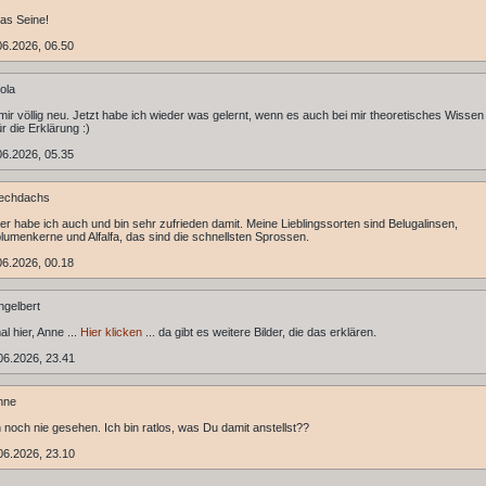
as Seine!
6.2026, 06.50
ola
 mir völlig neu. Jetzt habe ich wieder was gelernt, wenn es auch bei mir theoretisches Wissen 
r die Erklärung :)
6.2026, 05.35
rechdachs
er habe ich auch und bin sehr zufrieden damit. Meine Lieblingssorten sind Belugalinsen,
umenkerne und Alfalfa, das sind die schnellsten Sprossen.
6.2026, 00.18
gelbert
l hier, Anne ...
Hier klicken
... da gibt es weitere Bilder, die das erklären.
06.2026, 23.41
nne
 noch nie gesehen. Ich bin ratlos, was Du damit anstellst??
06.2026, 23.10