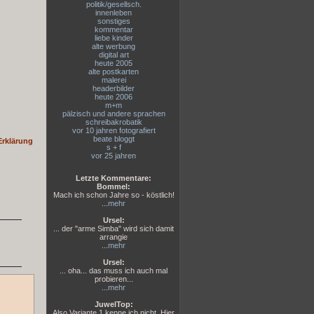
politik/gesellsch.
innenleben
sonstiges
kommentar
liebe kinder
alte werbung
digital art
heute 2005
alte postkarten
malerei
headerbilder
heute 2006
m+m
pälzisch und andere sprachen
schreibakrobatik
vor 10 jahren fotografiert
beate bloggt
Erklärung
s + f
vor 25 jahren
Letzte Kommentare:
Bommel:
Mach ich schon Jahre so - köstlich!
...
mehr
Ursel:
... der "arme Simba" wird sich damit
arrangie
...
mehr
Ursel:
... oha... das muss ich auch mal
probieren...
...
mehr
JuwelTop:
Also Variante 1 kenne ich nicht. Hier