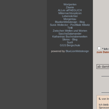
Wortperlen
Zitante
ALLes allTAEGLICH
Mitternachtsspitzen
Lebenslichter
Morgentau
BluelionWebdesign - Blog
Susis Wollecke - Postfiliale Mitwitz
Tirilli
Zwischen Wellen und Worten
SaschaSalamander
Katharinas Buchstabenwelten
Silvios - Blog
Susfi
GGS Bergschule
* Ich
powered by
BlueLionWebdesign
zum Date
5.
von In
Ich blei
Sprossen