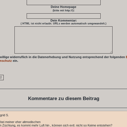
Deine Homepage
:
(bitte mit http://)
Dein Kommentar:
( HTML ist
nicht
erlaubt. URLs werden automatisch umgewandelt.)
 willige widerruflich in die Datenerhebung und Nutzung entsprechend der folgenden
nschutz
ein.
Kommentare zu diesem Beitrag
grid S.
b bei meiner eher altmodischen
 Züchtung, es kommt mehr Luft hin , können sich evtl. nicht so Keime entstehen?