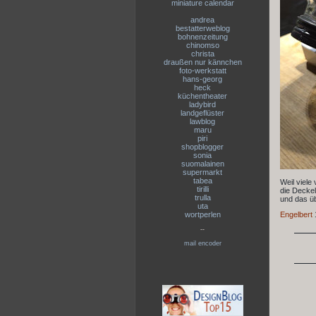
miniature calendar
andrea
bestatterweblog
bohnenzeitung
chinomso
christa
draußen nur kännchen
foto-werkstatt
hans-georg
heck
küchentheater
ladybird
landgeflüster
lawblog
maru
piri
shopblogger
sonia
suomalainen
supermarkt
tabea
Weil viele
tirilli
die Deckel
trulla
und das ü
uta
wortperlen
Engelbert
--
mail encoder