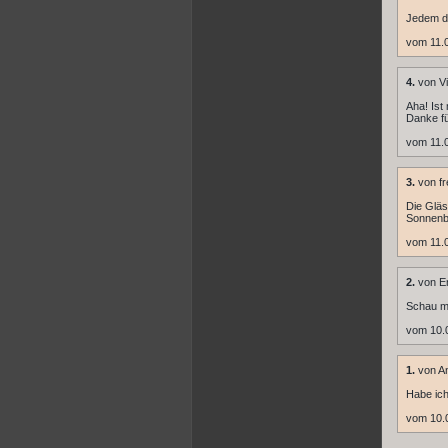
Jedem d
vom 11.0
4.
von Vi
Aha! Ist
Danke fü
vom 11.0
3.
von f
Die Gläs
Sonnenbl
vom 11.0
2.
von En
Schau ma
vom 10.
1.
von A
Habe ich
vom 10.