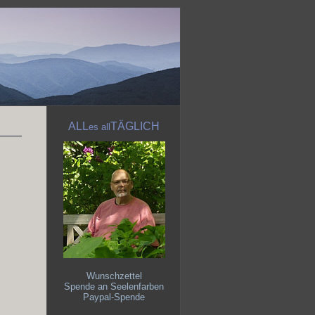
ALL
TÄGLICH
es
all
Wunschzettel
Spende an Seelenfarben
Paypal-Spende