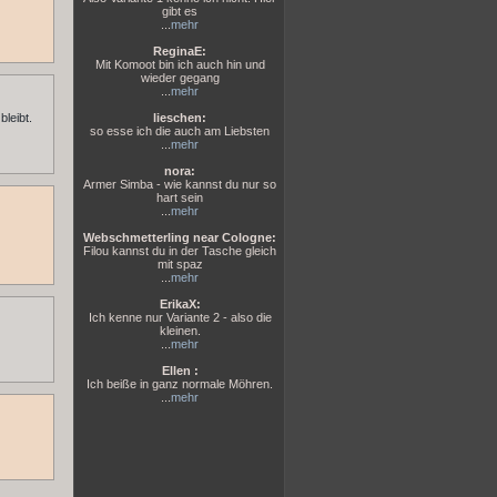
gibt es
...
mehr
ReginaE:
Mit Komoot bin ich auch hin und
wieder gegang
...
mehr
lieschen:
bleibt.
so esse ich die auch am Liebsten
...
mehr
nora:
Armer Simba - wie kannst du nur so
hart sein
...
mehr
Webschmetterling near Cologne:
Filou kannst du in der Tasche gleich
mit spaz
...
mehr
ErikaX:
Ich kenne nur Variante 2 - also die
kleinen.
...
mehr
Ellen :
Ich beiße in ganz normale Möhren.
...
mehr