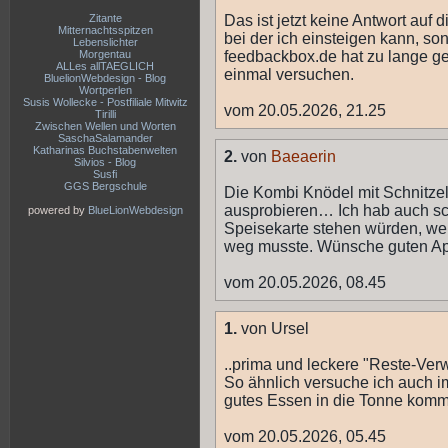
Zitante
Das ist jetzt keine Antwort auf d
Mitternachtsspitzen
bei der ich einsteigen kann, so
Lebenslichter
Morgentau
feedbackbox.de hat zu lange ge
ALLes allTAEGLICH
einmal versuchen.
BluelionWebdesign - Blog
Wortperlen
Susis Wollecke - Postfiliale Mitwitz
vom 20.05.2026, 21.25
Tirilli
Zwischen Wellen und Worten
SaschaSalamander
Katharinas Buchstabenwelten
2.
von
Baeaerin
Silvios - Blog
Susfi
GGS Bergschule
Die Kombi Knödel mit Schnitzel
ausprobieren… Ich hab auch sch
powered by
BlueLionWebdesign
Speisekarte stehen würden, wei
weg musste. Wünsche guten App
vom 20.05.2026, 08.45
1.
von Ursel
..prima und leckere "Reste-Verw
So ähnlich versuche ich auch 
gutes Essen in die Tonne kommt 
vom 20.05.2026, 05.45