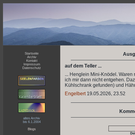
Startseite
Ausg
Archiv
Kontakt
Impressum
auf dem Teller ...
Datenschutz
... Henglein Mini-Knödel. Waren r
ich mir dann nicht entgehen. Daz
Kühlschrank gefunden) und Hähn
Engelbert
19.05.2026, 23.52
Komme
altes Archiv
bis 6.1.2004
Blogs
De