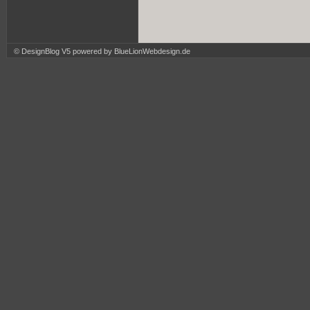
© DesignBlog V5 powered by BlueLionWebdesign.de