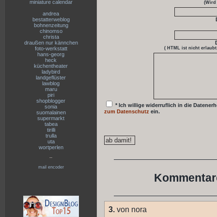
miniature calendar
(Wird
andrea
bestatterweblog
bohnenzeitung
chinomso
christa
draußen nur kännchen
foto-werkstatt
( HTML ist
nicht
erlaubt
hans-georg
heck
küchentheater
ladybird
landgeflüster
lawblog
maru
piri
shopblogger
* Ich willige widerruflich in die Date
sonia
zum Datenschutz
ein.
suomalainen
supermarkt
tabea
tirilli
trulla
uta
wortperlen
--
mail encoder
Kommentare
3.
von nora