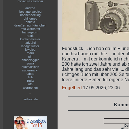
miniature calendar
andrea
bestatterweblog
bohnenzeitung
chinomso
christa
draußen nur kännchen
foto-werkstatt
hans-georg
heck
küchentheater
ladybird
landgeflüster
Fundstück ... ich hab da im Flur 
lawblog
maru
durchschauen möchte ... in der ob
piri
Kamera ... mit der konnte ich ric
shopblogger
sonia
200 hatte ich zwei Jahre und ab da
suomalainen
Jahre lang und das sehr viel ... 
supermarkt
tabea
richtiges Buch mit über 200 Seite
tirilli
leere linierte Seiten für eigene N
trulla
uta
Engelbert
17.05.2026, 23.06
wortperlen
--
mail encoder
Komme
De
(Wird