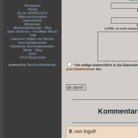
Wortperlen
Zitante
ALLes allTAEGLICH
Mitternachtsspitzen
Lebenslichter
Morgentau
BluelionWebdesign - Blog
( HTML ist
nicht
erlaubt
Susis Wollecke - Postfiliale Mitwitz
Tirilli
Zwischen Wellen und Worten
SaschaSalamander
Katharinas Buchstabenwelten
Silvios - Blog
Susfi
GGS Bergschule
powered by
BlueLionWebdesign
* Ich willige widerruflich in die Date
zum Datenschutz
ein.
Kommentare
8.
von Ingolf