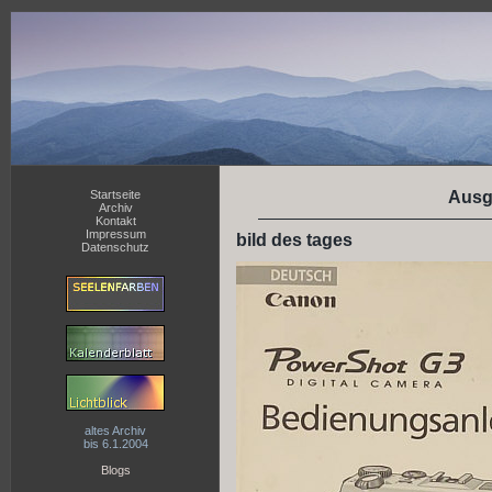
Startseite
Ausg
Archiv
Kontakt
Impressum
bild des tages
Datenschutz
altes Archiv
bis 6.1.2004
Blogs