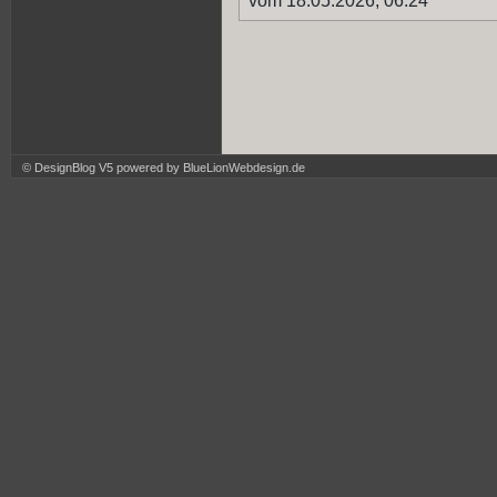
vom 18.05.2026, 06.24
© DesignBlog V5 powered by BlueLionWebdesign.de