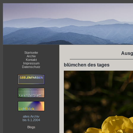
Startseite
Ausg
Archiv
Kontakt
Impressum
blümchen des tages
Datenschutz
altes Archiv
bis 6.1.2004
Blogs