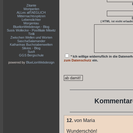
Zitante
Wortperlen
ALLes allTAEGLICH
Mitternachtsspitzen
Lebenslichter
( HTML ist
nicht
erlaubt
Morgentau
BluelionWebdesign - Blog
Susis Wollecke - Postfiliale Mitwitz
Tirilli
Zwischen Wellen und Worten
SaschaSalamander
Katharinas Buchstabenwelten
Silvios - Blog
Susfi
GGS Bergschule
* Ich willige widerruflich in die Date
zum Datenschutz
ein.
powered by
BlueLionWebdesign
Kommentare
12.
von Maria
Wunderschön!