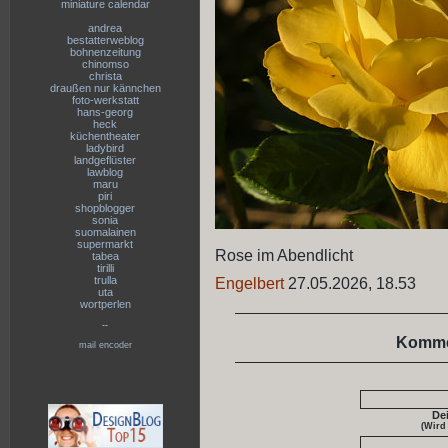
miniature calendar
andrea
bestatterweblog
bohnenzeitung
chinomso
christa
draußen nur kännchen
foto-werkstatt
hans-georg
heck
küchentheater
ladybird
landgeflüster
lawblog
maru
piri
shopblogger
sonia
suomalainen
supermarkt
Rose im Abendlicht
tabea
tirilli
trulla
Engelbert
27.05.2026, 18.53
uta
wortperlen
--
Komme
mail encoder
De
(Wird