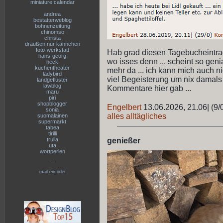
miniature calendar
andrea
bestatterweblog
bohnenzeitung
chinomso
christa
draußen nur kännchen
foto-werkstatt
Hab grad diesen Tagebucheintrag g
hans-georg
wo isses denn ... scheint so geni
heck
küchentheater
mehr da ... ich kann mich auch nic
ladybird
viel Begeisterung um nix damals 
landgeflüster
lawblog
Kommentare hier gab ...
maru
piri
shopblogger
Engelbert
13.06.2026, 21.06
|
(9/
sonia
alles alltägliches
suomalainen
supermarkt
tabea
tirilli
trulla
genießer
uta
wortperlen
--
mail encoder