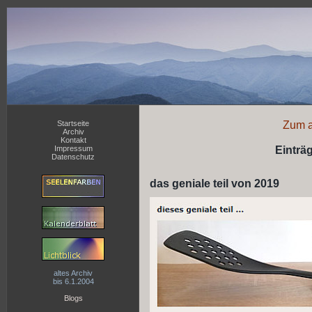
Startseite
Zum a
Archiv
Kontakt
Impressum
Einträ
Datenschutz
das geniale teil von 2019
altes Archiv
bis 6.1.2004
Blogs