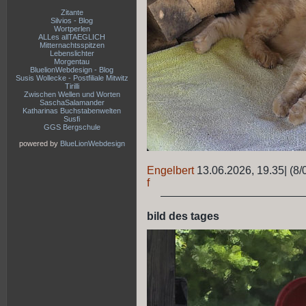
Zitante
Silvios - Blog
Wortperlen
ALLes allTAEGLICH
Mitternachtsspitzen
Lebenslichter
Morgentau
BluelionWebdesign - Blog
Susis Wollecke - Postfiliale Mitwitz
Tirilli
Zwischen Wellen und Worten
SaschaSalamander
Katharinas Buchstabenwelten
Susfi
GGS Bergschule
powered by
BlueLionWebdesign
Engelbert
13.06.2026, 19.35
|
(8/
f
bild des tages