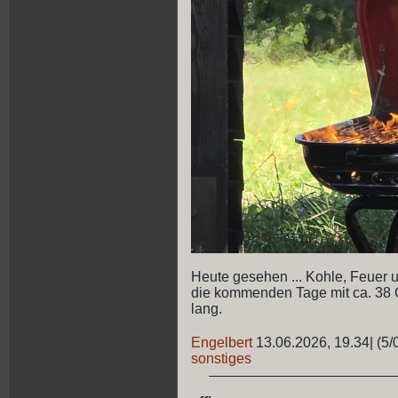
Heute gesehen ... Kohle, Feuer u
die kommenden Tage mit ca. 38 G
lang.
Engelbert
13.06.2026, 19.34
|
(5/
sonstiges