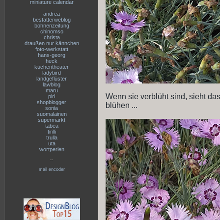
miniature calendar
andrea
bestatterweblog
bohnenzeitung
chinomso
christa
draußen nur kännchen
foto-werkstatt
hans-georg
heck
küchentheater
ladybird
landgeflüster
lawblog
maru
Wenn sie verblüht sind, sieht das
piri
shopblogger
blühen ...
sonia
suomalainen
supermarkt
tabea
tirilli
trulla
uta
wortperlen
--
mail encoder