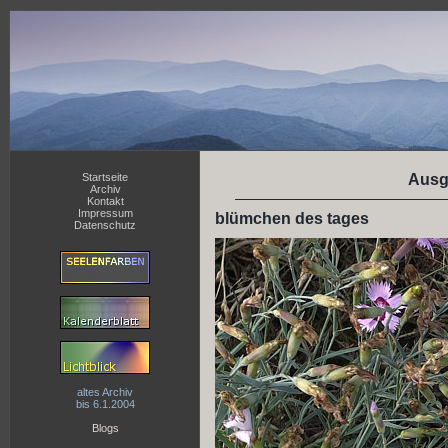
Startseite
Ausg
Archiv
Kontakt
Impressum
blümchen des tages
Datenschutz
altes Archiv
bis 6.1.2004
Blogs