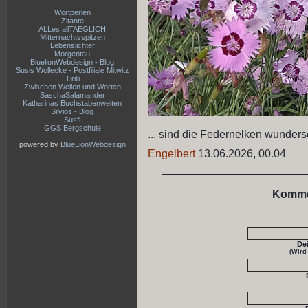
Wortperlen
Zitante
ALLes allTAEGLICH
Mitternachtsspitzen
Lebenslichter
Morgentau
BluelionWebdesign - Blog
Susis Wollecke - Postfiliale Mitwitz
Tirilli
Zwischen Wellen und Worten
SaschaSalamander
Katharinas Buchstabenwelten
Silvios - Blog
Susfi
GGS Bergschule
... sind die Federnelken wunder
powered by
BlueLionWebdesign
Engelbert
13.06.2026, 00.04
Komme
De
(Wird