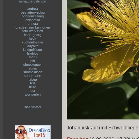
miniature calendar
andrea
bestatterweblog
bohnenzeitung
chinomso
christa
draußen nur kännchen
foto-werkstatt
hans-georg
heck
küchentheater
ladybird
landgeflüster
lawblog
maru
piri
shopblogger
sonia
suomalainen
supermarkt
tabea
tirilli
trulla
uta
wortperlen
--
mail encoder
Johanniskraut (mit Schwebfliege