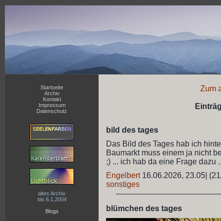
Startseite
Zum a
Archiv
Kontakt
Impressum
Einträ
Datenschutz
bild des tages
Das Bild des Tages hab ich hinter
Baumarkt muss einem ja nicht b
;) ... ich hab da eine Frage dazu .
Engelbert
16.06.2026, 23.05
|
(21
sonstiges
altes Archiv
bis 6.1.2004
blümchen des tages
Blogs