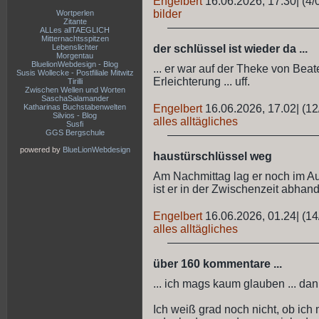
Engelbert
16.06.2026, 17.30
|
(4/
bilder
Wortperlen
Zitante
ALLes allTAEGLICH
Mitternachtsspitzen
Lebenslichter
der schlüssel ist wieder da ...
Morgentau
BluelionWebdesign - Blog
... er war auf der Theke von Beat
Susis Wollecke - Postfiliale Mitwitz
Erleichterung ... uff.
Tirilli
Zwischen Wellen und Worten
SaschaSalamander
Katharinas Buchstabenwelten
Engelbert
16.06.2026, 17.02
|
(12
Silvios - Blog
alles alltägliches
Susfi
GGS Bergschule
powered by
BlueLionWebdesign
haustürschlüssel weg
Am Nachmittag lag er noch im Aut
ist er in der Zwischenzeit abha
Engelbert
16.06.2026, 01.24
|
(14
alles alltägliches
über 160 kommentare ...
... ich mags kaum glauben ... dan
Ich weiß grad noch nicht, ob ich 