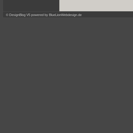
© DesignBlog V5 powered by BlueLionWebdesign.de