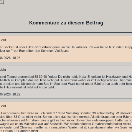
Kommentare zu diesem Beitrag
icht
er Bäcker ist über Hitze nicht erfreut genauso die Bauarbeiter. Ich war heute 6 Stunden Tre
 Nur so Freut Euch über den Sommer. Viel Spass
06.2026, 18.25
icht
a sind Temperaturnen bei 38 39 40 findest Du nicht heftig Naja. Engelbert ist Herzkrank und H
eitlich zu kämpfen das ist Hitze nicht gut. Ausserdem wohnt er im Dachgeschoss. Hier müs
cht arbeiten und kühlen sich am See im See oder Wald na toll unser Bäcker hat auch sehr hei
die Hitze erfreut ist bald auf 40 zu geht..
06.2026, 18.22
icht
t Euch freuen über Hitze ok. Ich finde 37 Grad Samstag Sonntag 39 schon heftig. Wüstenklim
alles über 33 Grad nicht mehr. Sonne sticht das ist nicht normal. Alle die draussen oser Bäck
he arbeiten sind Arm dran. Siesta gibt es hier leider. So werden viele umkippen. Hatten sch
agen wo es im Mai heiss war auf Baustelle. Wir haben höchste Gefahrenstufe heisst Ältere
 Kinder und Chronisch sollte nicht rausgehen..Warte mal ab irgendwann haben wir Sommer
 für Euch. Für andere nicht..