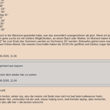
 38°
 37°
38°
 33°
 30°
tag 31°
29°
 28°
 36°
39°
 36°
noch in der Bäckerei gearbeitet habe, war das wesentlich unangenehmer als jetzt. Wenn ich je
n gehe suche ich mir kühlere Möglichkeiten, an einem Bach oder Weiher. Im Moment haben i
2° bis zum Ende des Sommers werden es höchstens 26° werden. Einkaufen gehen kann ma
m frühen Abend. Die meisten Geschäfte haben bis 20:00 Uhr geöffnet und Globus sogar bi
6.2026, 11.06
gerhard aus bayern
 mich dich wieder hier zu sehen.
6.2026, 11.04
rosiE
ein herbst, winter-typ, also die meiste zeit findet man mich im bad beim kaltwasser-hahn,
wieder hier, verbunden mit der welt, etwas holprig noch, weil fremder laptop, aber immerhin,
e also alle hier + die besten wünsche