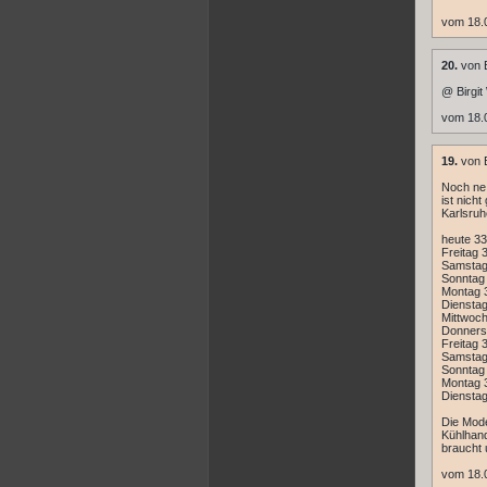
vom 18.
20.
von E
@ Birgit
vom 18.
19.
von B
Noch ne 
ist nich
Karlsruh
heute 33
Freitag 3
Samstag 
Sonntag 
Montag 3
Dienstag
Mittwoch
Donnerst
Freitag 3
Samstag 
Sonntag 
Montag 3
Dienstag
Die Mode
Kühlhand
braucht u
vom 18.