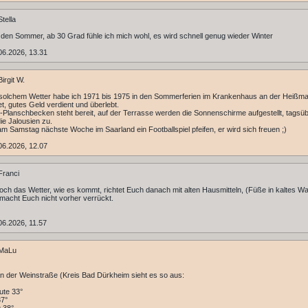
tella
e den Sommer, ab 30 Grad fühle ich mich wohl, es wird schnell genug wieder Winter
06.2026, 13.31
irgit W.
solchem Wetter habe ich 1971 bis 1975 in den Sommerferien im Krankenhaus an der Heißm
et, gutes Geld verdient und überlebt.
-Planschbecken steht bereit, auf der Terrasse werden die Sonnenschirme aufgestellt, tagsü
die Jalousien zu.
 am Samstag nächste Woche im Saarland ein Footballspiel pfeifen, er wird sich freuen ;)
06.2026, 12.07
Franci
ch das Wetter, wie es kommt, richtet Euch danach mit alten Hausmitteln, (Füße in kaltes W
macht Euch nicht vorher verrückt.
6.2026, 11.57
MaLu
an der Weinstraße (Kreis Bad Dürkheim sieht es so aus:
ute 33°
37°