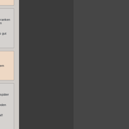
 kranken
en
s gut
dem
 später
enden
!!