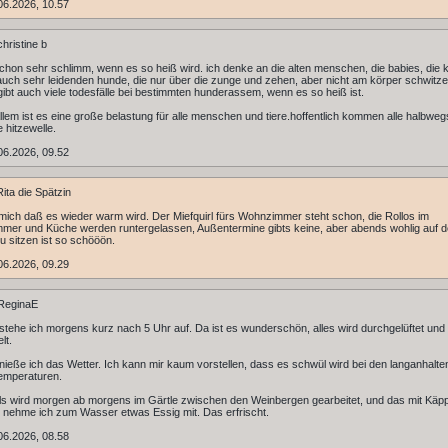
06.2026, 10.57
hristine b
schon sehr schlimm, wenn es so heiß wird. ich denke an die alten menschen, die babies, die
auch sehr leidenden hunde, die nur über die zunge und zehen, aber nicht am körper schwitz
ibt auch viele todesfälle bei bestimmten hunderassem, wenn es so heiß ist.
 allem ist es eine große belastung für alle menschen und tiere.hoffentlich kommen alle halbweg
 hitzewelle.
06.2026, 09.52
ita die Spätzin
 mich daß es wieder warm wird. Der Miefquirl fürs Wohnzimmer steht schon, die Rollos im
er und Küche werden runtergelassen, Außentermine gibts keine, aber abends wohlig auf 
u sitzen ist so schööön.
06.2026, 09.29
ReginaE
 stehe ich morgens kurz nach 5 Uhr auf. Da ist es wunderschön, alles wird durchgelüftet und
lt.
ieße ich das Wetter. Ich kann mir kaum vorstellen, dass es schwül wird bei den langanhalt
emperaturen.
ls wird morgen ab morgens im Gärtle zwischen den Weinbergen gearbeitet, und das mit Käppi
ht nehme ich zum Wasser etwas Essig mit. Das erfrischt.
06.2026, 08.58