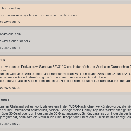
rhard aus bayern
es nie zu warm. ich gehe auch im sommner in die sauna.
06.2026, 08.39
nika aus Köln
er wird´s auch so heiß!
06.2026, 08.37
hris
rg werden es Freitag bzw. Samstag 32°/31° C und in der nächsten Woche im Durchschnitt 
t noch.
i uns in Cuxhaven wird es noch angenehmer morgen 30° C und dann zwischen 28° und 22° C
 die langen Abende draußen genießen und auch mal an den Strand fahren.
uere gerade alle im Süden denn ich bin als Nordlicht nicht für so heiße Temperaturen gemach
06.2026, 08.29
herese
 uns im Rheinland soll es wohl, wie gestern in den WDR-Nachrichten verkündet wurde, die n
sehr heiß, zumindest sommerlich, bleiben. Solange meine Handy-App das Wetter anzeigt, si
 über 30 Grad oder zumindest an die 30 Grad angezeigt. Schön, dass es zumindest in der l
 geregnet hat, dann wird die Natur auch eine Hitzeperiode überstehen. Jetzt ist halt richtig S
06.2026, 08.22