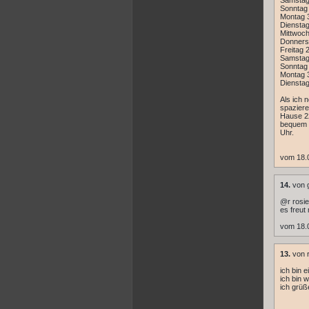
Samstag
Sonntag
Montag 
Dienstag
Mittwoch
Donners
Freitag 
Samstag
Sonntag
Montag 
Dienstag
Als ich 
spaziere
Hause 2
bequem a
Uhr.
vom 18.0
14.
von 
@r rosie
es freut
vom 18.0
13.
von 
ich bin 
ich bin 
ich grüß