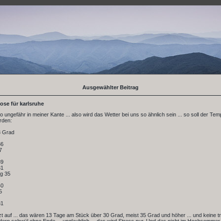
Ausgewählter Beitrag
ose für karlsruhe
so ungefähr in meiner Kante ... also wird das Wetter bei uns so ähnlich sein ... so soll der Tem
rden:
3 Grad
36
7
39
31
g 35
40
5
31
tzt auf ... das wären 13 Tage am Stück über 30 Grad, meist 35 Grad und höher ... und keine 