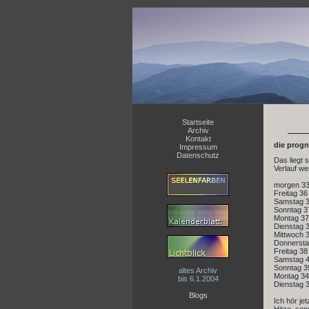
Startseite
Archiv
Kontakt
die progn
Impressum
Datenschutz
Das liegt 
Verlauf we
morgen 3
Freitag 36
Samstag 
Sonntag 3
Montag 37
Dienstag 
Mittwoch 
Donnersta
Freitag 38
Samstag 
Sonntag 3
altes Archiv
Montag 34
bis 6.1.2004
Dienstag 
Blogs
Ich hör je