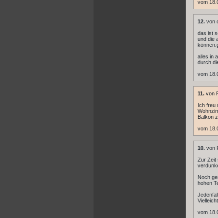
vom 18.
12.
von c
das ist 
und die 
können.g
alles in
durch die
vom 18.
11.
von R
Ich freu
Wohnzimm
Balkon z
vom 18.
10.
von 
Zur Zeit
verdunke
Noch gen
hohen T
Jedenfal
Vielleic
vom 18.