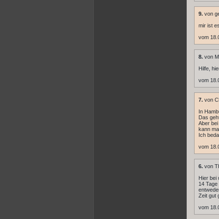
9.
von ge
mir ist 
vom 18.
8.
von Mo
Hilfe, hi
vom 18.
7.
von C
In Hambu
Das geh
Aber be
kann man
Ich beda
vom 18.
6.
von T
Hier bei
14 Tage 
entweder
Zeit gut
vom 18.