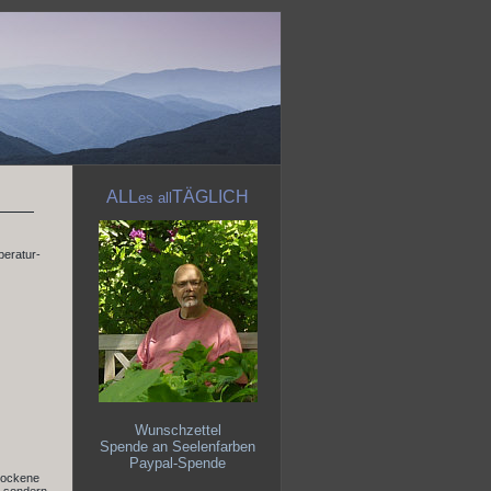
ALL
TÄGLICH
es
all
peratur-
Wunschzettel
Spende an Seelenfarben
Paypal-Spende
trockene