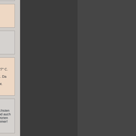
27° C.
. Da
t.
ächsten
nd auch
etzten
ommer!