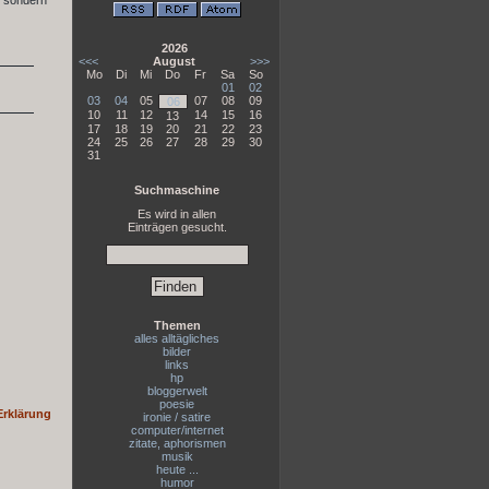
, sondern
2026
<<<
August
>>>
Mo
Di
Mi
Do
Fr
Sa
So
01
02
03
04
05
07
08
09
06
10
11
12
14
15
16
13
17
18
19
20
21
22
23
24
25
26
27
28
29
30
31
Suchmaschine
Es wird in allen
Einträgen gesucht.
Themen
alles alltägliches
bilder
links
hp
bloggerwelt
poesie
Erklärung
ironie / satire
computer/internet
zitate, aphorismen
musik
heute ...
humor