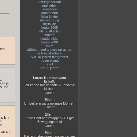
politik/gesellsch.
innenleben
sonstiges
kommentar
liebe kinder
alte werbung
digital art
heute 2005
alte postkarten
malerei
headerbilder
heute 2006
m+m
ppen
pälzisch und andere sprachen
schreibakrobatik
vor 10 jahren fotografiert
beate bloggt
s + f
vor 25 jahren
Letzte Kommentare:
at
ErikaX:
sen ja
Ich kenne nur Variante 2 - also die
ss und
kleinen.
...
mehr
Ellen :
Ich beiße in ganz normale Möhren.
...
mehr
Ellen :
a. Ich
Ohne Licht herumtappen? Es gibt
er
Bewegungsmeld
on
...
mehr
 ab 40
Ellen :
Katzen haben einen ausgeprägten