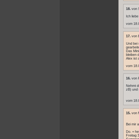
18.
von S
Ich lieb
vom 18.
17.
von B
Und bei 
gearbeit
Das Mini
bleiben 
Alex ist
vom 18.
16.
von 
Nehmt do
zB) und 
vom 18.0
15.
von 
Bei mir 
Do. = he
Freitag 