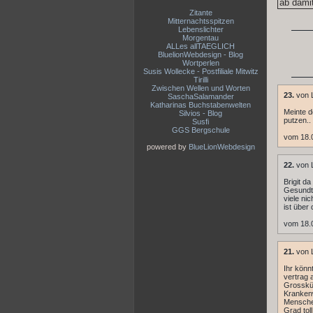
Zitante
Mitternachtsspitzen
Lebenslichter
Morgentau
ALLes allTAEGLICH
BluelionWebdesign - Blog
Wortperlen
Susis Wollecke - Postfiliale Mitwitz
Tirilli
Zwischen Wellen und Worten
23.
von L
SaschaSalamander
Katharinas Buchstabenwelten
Meinte d
Silvios - Blog
putzen..
Susfi
GGS Bergschule
vom 18.
powered by
BlueLionWebdesign
22.
von L
Brigit d
Gesundth
viele ni
ist über 
vom 18.
21.
von L
Ihr könn
vertrag 
Grossküc
Krankenw
Menschen
Grad toll