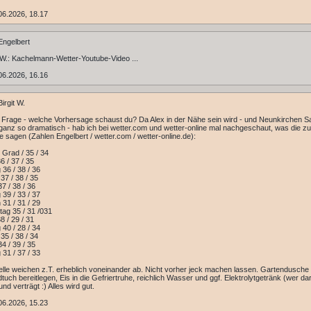
06.2026, 18.17
ngelbert
 W.: Kachelmann-Wetter-Youtube-Video ...
06.2026, 16.16
irgit W.
Frage - welche Vorhersage schaust du? Da Alex in der Nähe sein wird - und Neunkirchen S
t ganz so dramatisch - hab ich bei wetter.com und wetter-online mal nachgeschaut, was die zu
e sagen (Zahlen Engelbert / wetter.com / wetter-online.de):
 Grad / 35 / 34
6 / 37 / 35
36 / 38 / 36
37 / 38 / 35
7 / 38 / 36
 39 / 33 / 37
 31 / 31 / 29
ag 35 / 31 /031
8 / 29 / 31
40 / 28 / 34
35 / 38 / 34
4 / 39 / 35
 31 / 37 / 33
lle weichen z.T. erheblich voneinander ab. Nicht vorher jeck machen lassen. Gartendusche 
tuch bereitlegen, Eis in die Gefriertruhe, reichlich Wasser und ggf. Elektrolytgetränk (wer dar
nd verträgt :) Alles wird gut.
06.2026, 15.23