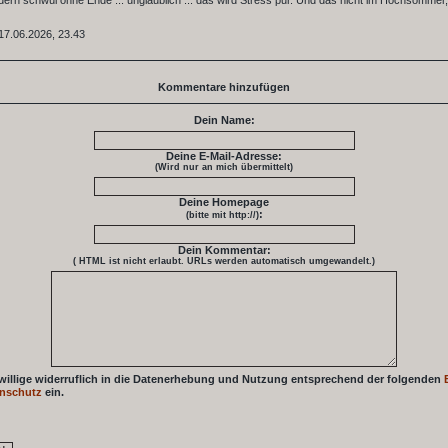
dern schwül ohne Ende ... unglaublich ... das wird Stress pur. Und das nicht im Hochsommer
17.06.2026, 23.43
Kommentare hinzufügen
Dein Name:
Deine E-Mail-Adresse:
(Wird nur an mich übermittelt)
Deine Homepage
:
(bitte mit http://)
Dein Kommentar:
( HTML ist
nicht
erlaubt. URLs werden automatisch umgewandelt.)
 willige widerruflich in die Datenerhebung und Nutzung entsprechend der folgenden
nschutz
ein.