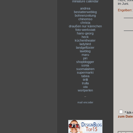
Hitze, son
miniature calendar
im Juni.
andrea
Engelbert
bestatterweblog
bohnenzeitung
chinomso
christa
draußen nur kännchen
foto-werkstatt
hans-georg
heck
küchentheater
ladybird
landgeflüster
lawblog
maru
piri
shopblogger
sonia
suomalainen
supermarkt
tabea
tirilli
trulla
uta
wortperlen
--
mail encoder
* Ich
zum Date