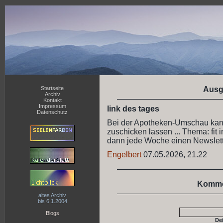
Startseite
Ausg
Archiv
Kontakt
Impressum
link des tages
Datenschutz
Bei der Apotheken-Umschau ka
zuschicken lassen ... Thema: fi
dann jede Woche einen Newslet
Engelbert
07.05.2026, 21.22
Komme
altes Archiv
bis 6.1.2004
Blogs
De