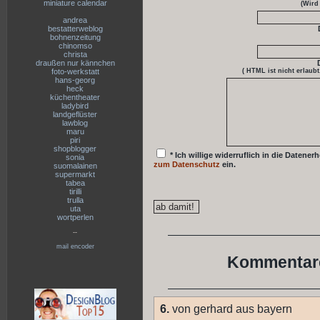
miniature calendar
(Wird
andrea
bestatterweblog
bohnenzeitung
chinomso
christa
draußen nur kännchen
foto-werkstatt
( HTML ist
nicht
erlaubt
hans-georg
heck
küchentheater
ladybird
landgeflüster
lawblog
maru
piri
shopblogger
* Ich willige widerruflich in die Date
sonia
zum Datenschutz
ein.
suomalainen
supermarkt
tabea
tirilli
trulla
uta
wortperlen
--
mail encoder
Kommentare
6.
von gerhard aus bayern