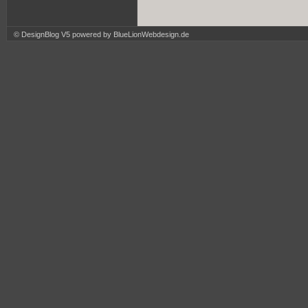
© DesignBlog V5 powered by BlueLionWebdesign.de