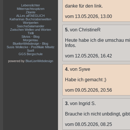
Lebenslichter
danke für den link.
Mitternachtsspitzen
Zitante
ALLes allTAEGLICH
vom 13.05.2026, 13.00
Katharinas Buchstabenwelten
Wortperlen
SaschaSalamander
5.
von ChristineR
Zwischen Wellen und Worten
Tirilli
Silvios - Blog
Heute habe ich die umschau mit 
Morgentau
BluelionWebdesign - Blog
Infos.
Susis Wollecke - Postfiliale Mitwitz
Susfi
GGS Bergschule
vom 12.05.2026, 16.42
powered by
BlueLionWebdesign
4.
von Sywe
Habe ich gemacht ;)
vom 09.05.2026, 20.56
3.
von Ingrid S.
Brauche ich nicht unbdingt, gi
vom 08.05.2026, 08.25