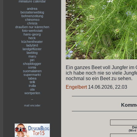
miniature calendar
andrea
bestatterweblog
bohnenzeitung
chinomso
christa
draußen nur kännchen
foto-werkstatt
hans-georg
heck
küchentheater
ladybird
landgeflüster
lawblog
maru
piri
shopblogger
Ein ganzes Beet voll Jungfer im G
sonia
suomalainen
ich habe noch nie so viele Jungf
supermarkt
nochmal so ein Beet zu sehen.
tabea
tirilli
trulla
Engelbert
14.06.2026, 22.03
uta
wortperlen
--
Komme
mail encoder
De
(Wird