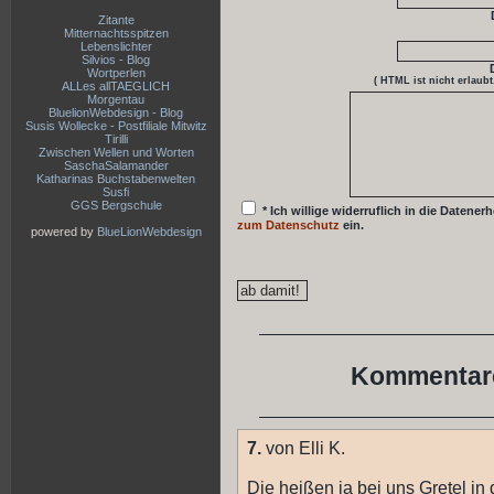
Zitante
Mitternachtsspitzen
Lebenslichter
Silvios - Blog
Wortperlen
( HTML ist
nicht
erlaubt
ALLes allTAEGLICH
Morgentau
BluelionWebdesign - Blog
Susis Wollecke - Postfiliale Mitwitz
Tirilli
Zwischen Wellen und Worten
SaschaSalamander
Katharinas Buchstabenwelten
Susfi
GGS Bergschule
* Ich willige widerruflich in die Date
zum Datenschutz
ein.
powered by
BlueLionWebdesign
Kommentare
7.
von Elli K.
Die heißen ja bei uns Gretel in