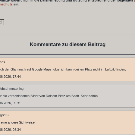
 willige widerruflich in die Datenerhebung und Nutzung entsprechend der folgenden
nschutz
ein.
Kommentare zu diesem Beitrag
ans
ich der Glan auch auf Google Maps folge, ich kann deinen Platz nicht im Luftbild finden.
06.2026, 17.44
ebschmetterling
r die verschiedenen Bilder von Deinem Platz am Bach. Sehr schön.
06.2026, 09.31
grid S.
 eine andere Sichtweise!
06.2026, 08.34