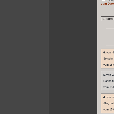
* Ich
zum Date
6.
von H
So sehr 
vom 15.
5.
von W
Danke fü
vom 15.
4.
von In
Aha, mal
vom 15.