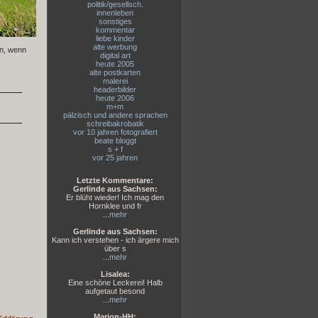
politik/gesellsch.
innenleben
sonstiges
kommentar
liebe kinder
alte werbung
en, wenn
digital art
heute 2005
alte postkarten
malerei
headerbilder
heute 2006
m+m
pälzisch und andere sprachen
schreibakrobatik
vor 10 jahren fotografiert
beate bloggt
s + f
vor 25 jahren
Letzte Kommentare:
Gerlinde aus Sachsen:
Er blüht wieder! Ich mag den
Hornklee und fr
...
mehr
Gerlinde aus Sachsen:
Kann ich verstehen - ich ärgere mich
über s
...
mehr
Lisalea:
Eine schöne Leckerei! Halb
aufgetaut besond
...
mehr
Marion-HH: