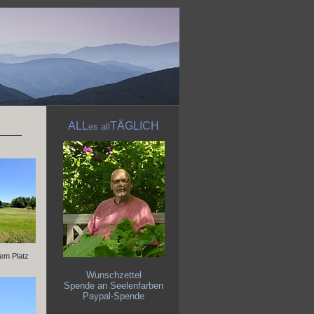
ALL
TÄGLICH
es
all
nem Platz
Wunschzettel
Spende an Seelenfarben
Paypal-Spende