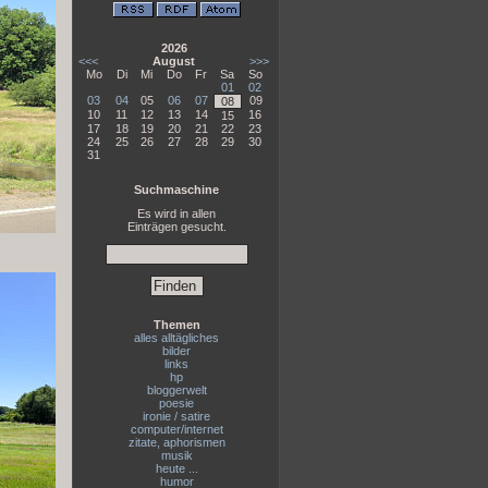
2026
<<<
August
>>>
Mo
Di
Mi
Do
Fr
Sa
So
01
02
03
04
05
06
07
09
08
10
11
12
13
14
16
15
17
18
19
20
21
22
23
24
25
26
27
28
29
30
31
Suchmaschine
Es wird in allen
Einträgen gesucht.
Themen
alles alltägliches
bilder
links
hp
bloggerwelt
poesie
ironie / satire
computer/internet
zitate, aphorismen
musik
heute ...
humor