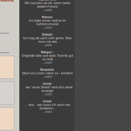
Erklärung
Wir naschen sie oft, wenn meine
beiden Freund
...
mehr
Hanna:
Ich habe immer welche im
Gefrierschrank!
...
mehr
ErikaX:
Ich mag die auch sehr gerne. Man
muss sie abe
...
mehr
Margot :
Originelle Idee und dank Technik gut
zu reali
...
mehr
Bommel:
Mach ich schon Jahre so - köstlich!
...
mehr
Ursel:
... der "arme Simba" wird sich damit
arrangie
...
mehr
Ursel:
... oha... das muss ich auch mal
probieren...
...
mehr