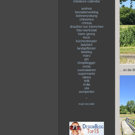
miniature calendar
andrea
bestatterweblog
bohnenzeitung
chinomso
christa
draußen nur kännchen
foto-werkstatt
hans-georg
heck
küchentheater
ladybird
landgeflüster
lawblog
maru
piri
shopblogger
sonia
suomalainen
... ist die
supermarkt
tabea
tirilli
trulla
uta
wortperlen
--
mail encoder