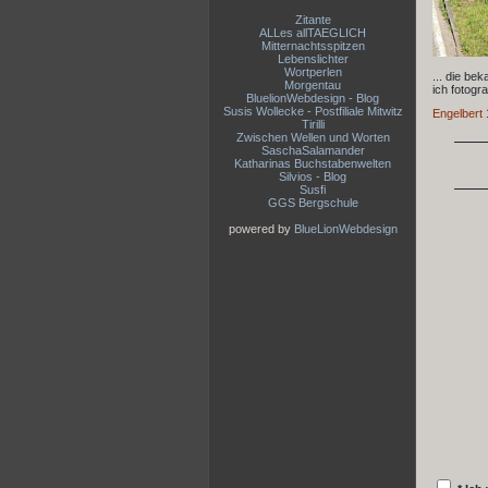
Zitante
ALLes allTAEGLICH
Mitternachtsspitzen
Lebenslichter
Wortperlen
... die be
Morgentau
ich fotogra
BluelionWebdesign - Blog
Susis Wollecke - Postfiliale Mitwitz
Engelbert
Tirilli
Zwischen Wellen und Worten
SaschaSalamander
Katharinas Buchstabenwelten
Silvios - Blog
Susfi
GGS Bergschule
powered by
BlueLionWebdesign