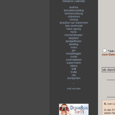
miniature calendar
andrea
bestatterweblog
bohnenzeitung
chinomso
christa
draußen nur kännchen
foto-werkstatt
hans-georg
heck
küchentheater
ladybird
landgeflüster
lawblog
maru
piri
* Ich
shopblogger
zum Date
sonia
suomalainen
supermarkt
tabea
tirilli
trulla
uta
wortperlen
--
mail encoder
6.
von Li
In der F
einen Ha