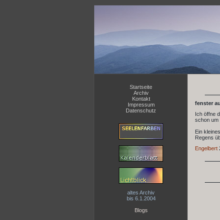
Startseite
Archiv
Kontakt
fenster a
Impressum
Datenschutz
Ich öffne 
schon um 2
Ein kleine
Regens übe
Engelbert
altes Archiv
bis 6.1.2004
Blogs