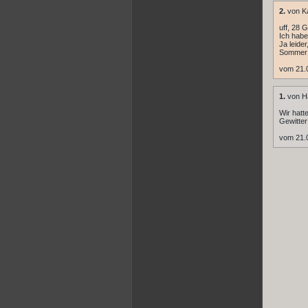
2.
von Ka
uff, 28 G
Ich habe
Ja leide
Sommer 
vom 21.
1.
von H
Wir hatt
Gewitter
vom 21.