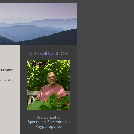
ALL
TÄGLICH
es
all
ttseidank
ährend des
Wunschzettel
Spende an Seelenfarben
Paypal-Spende