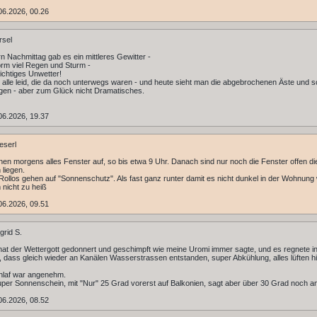
06.2026, 00.26
rsel
ern Nachmittag gab es ein mittleres Gewitter -
rm viel Regen und Sturm -
richtiges Unwetter!
n alle leid, die da noch unterwegs waren - und heute sieht man die abgebrochenen Äste und s
gen - aber zum Glück nicht Dramatisches.
06.2026, 19.37
eserl
en morgens alles Fenster auf, so bis etwa 9 Uhr. Danach sind nur noch die Fenster offen di
 liegen.
Rollos gehen auf "Sonnenschutz". Als fast ganz runter damit es nicht dunkel in der Wohnung
 nicht zu heiß
06.2026, 09.51
grid S.
hat der Wettergott gedonnert und geschimpft wie meine Uromi immer sagte, und es regnete i
 dass gleich wieder an Kanälen Wasserstrassen entstanden, super Abkühlung, alles lüften hi
hlaf war angenehm.
per Sonnenschein, mit "Nur" 25 Grad vorerst auf Balkonien, sagt aber über 30 Grad noch an
06.2026, 08.52