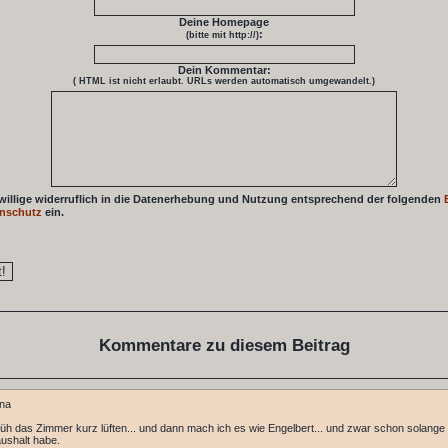
Deine Homepage
:
(bitte mit http://)
Dein Kommentar:
( HTML ist
nicht
erlaubt. URLs werden automatisch umgewandelt.)
 willige widerruflich in die Datenerhebung und Nutzung entsprechend der folgenden
nschutz
ein.
Kommentare zu diesem Beitrag
na
rüh das Zimmer kurz lüften... und dann mach ich es wie Engelbert... und zwar schon solange 
ushalt habe.