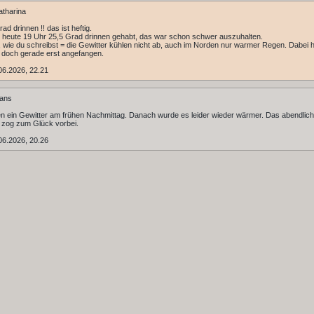
tharina
rad drinnen !! das ist heftig.
 heute 19 Uhr 25,5 Grad drinnen gehabt, das war schon schwer auszuhalten.
r, wie du schreibst = die Gewitter kühlen nicht ab, auch im Norden nur warmer Regen. Dabei h
doch gerade erst angefangen.
06.2026, 22.21
ans
en ein Gewitter am frühen Nachmittag. Danach wurde es leider wieder wärmer. Das abendlic
 zog zum Glück vorbei.
06.2026, 20.26