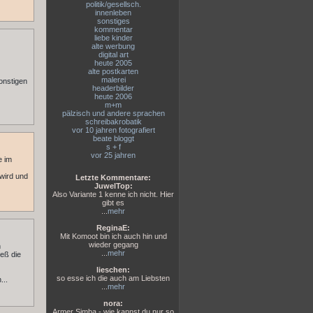
politik/gesellsch.
innenleben
sonstiges
kommentar
liebe kinder
alte werbung
digital art
heute 2005
alte postkarten
malerei
onstigen
headerbilder
heute 2006
m+m
pälzisch und andere sprachen
schreibakrobatik
vor 10 jahren fotografiert
beate bloggt
s + f
vor 25 jahren
e im
 wird und
Letzte Kommentare:
JuwelTop:
Also Variante 1 kenne ich nicht. Hier
gibt es
...
mehr
ReginaE:
Mit Komoot bin ich auch hin und
wieder gegang
n
...
mehr
eß die
lieschen:
so esse ich die auch am Liebsten
...
...
mehr
nora:
Armer Simba - wie kannst du nur so