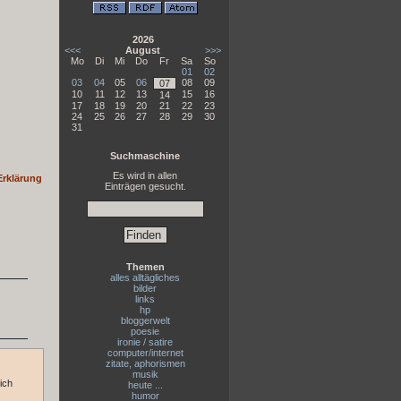
2026
<<<
August
>>>
Mo
Di
Mi
Do
Fr
Sa
So
01
02
03
04
05
06
08
09
07
10
11
12
13
15
16
14
17
18
19
20
21
22
23
24
25
26
27
28
29
30
31
Suchmaschine
Es wird in allen
Erklärung
Einträgen gesucht.
Themen
alles alltägliches
bilder
links
hp
bloggerwelt
poesie
ironie / satire
computer/internet
zitate, aphorismen
musik
ich
heute ...
humor