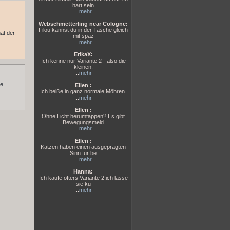
hart sein
...
mehr
Webschmetterling near Cologne:
Filou kannst du in der Tasche gleich
at der
mit spaz
...
mehr
ErikaX:
Ich kenne nur Variante 2 - also die
kleinen.
...
mehr
he
Ellen :
Ich beiße in ganz normale Möhren.
...
mehr
Ellen :
Ohne Licht herumtappen? Es gibt
Bewegungsmeld
...
mehr
Ellen :
Katzen haben einen ausgeprägten
Sinn für be
...
mehr
Hanna:
Ich kaufe öfters Variante 2,ich lasse
sie ku
...
mehr