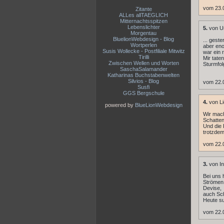
vom 23.
Zitante
ALLes allTAEGLICH
Mitternachtsspitzen
Lebenslichter
5.
von U
Morgentau
BluelionWebdesign - Blog
... gest
Wortperlen
aber eno
Susis Wollecke - Postfiliale Mitwitz
war ein 
Tirilli
Mir tate
Zwischen Wellen und Worten
Sturmfol
SaschaSalamander
Katharinas Buchstabenwelten
Silvios - Blog
vom 22.
Susfi
GGS Bergschule
4.
von Li
powered by
BlueLionWebdesign
Wir mach
Schatten
Und die 
trotzdem
vom 22.
3.
von In
Bei uns 
Strömen,
Devise,
auch Sc
Heute su
vom 22.