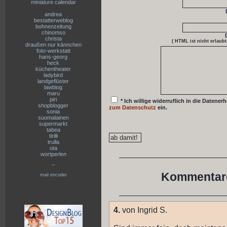
miniature calendar
andrea
bestatterweblog
bohnenzeitung
chinomso
christa
( HTML ist
nicht
erlaubt
draußen nur kännchen
foto-werkstatt
hans-georg
heck
küchentheater
ladybird
landgeflüster
lawblog
maru
piri
* Ich willige widerruflich in die Date
shopblogger
zum Datenschutz
ein.
sonia
suomalainen
supermarkt
tabea
tirilli
trulla
uta
wortperlen
--
Kommentare
mail encoder
4.
von Ingrid S.