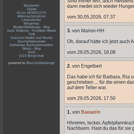
Sind immer fein, doch meistens 
Wortperlen
dann medet sich wieder Hunger!
Zitante
ALLes allTAEGLICH
Mitternachtsspitzen
vom 30.05.2026, 07.37
Lebenslichter
Morgentau
BluelionWebdesign - Blog
3.
von Marion-HH
Susis Wollecke - Postfiliale Mitwitz
Tirilli
Zwischen Wellen und Worten
Oh, darauf hätte ich jetzt auch A
SaschaSalamander
Katharinas Buchstabenwelten
Silvios - Blog
vom 29.05.2026, 18.08
Susfi
GGS Bergschule
powered by
BlueLionWebdesign
2.
von Engelbert
Das habe ich für Barbara, Ria
geschrieben ... für die einen da
auf dem Teller war.
vom 29.05.2026, 17.50
1.
von
Baeaerin
Hhmmm, lecker, Apfelpfannkuche
Nachbarin. Hast du das für sie