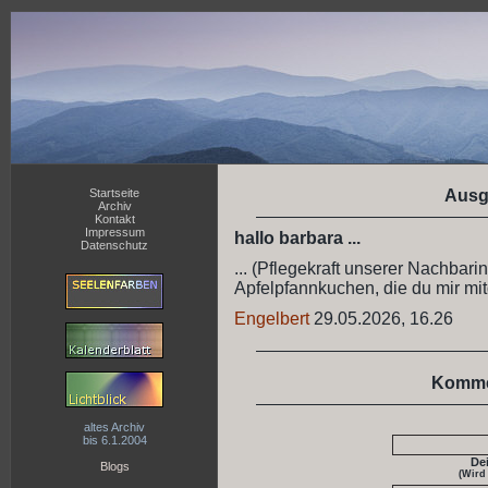
Startseite
Ausg
Archiv
Kontakt
Impressum
hallo barbara ...
Datenschutz
... (Pflegekraft unserer Nachbari
Apfelpfannkuchen, die du mir mitg
Engelbert
29.05.2026, 16.26
Komme
altes Archiv
bis 6.1.2004
De
Blogs
(Wird