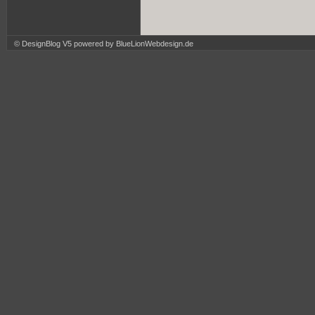
© DesignBlog V5 powered by BlueLionWebdesign.de