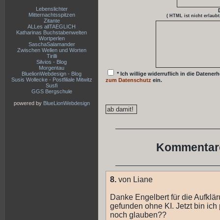
Lebenslichter
Mitternachtsspitzen
( HTML ist
nicht
erlaubt
Zitante
ALLes allTAEGLICH
Katharinas Buchstabenwelten
Wortperlen
SaschaSalamander
Zwischen Wellen und Worten
Tirilli
Silvios - Blog
Morgentau
BluelionWebdesign - Blog
* Ich willige widerruflich in die Date
Susis Wollecke - Postfiliale Mitwitz
zum Datenschutz
ein.
Susfi
GGS Bergschule
powered by
BlueLionWebdesign
Kommentare
8.
von Liane
Danke Engelbert für die Aufklär
gefunden ohne KI. Jetzt bin ic
noch glauben??