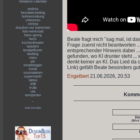
miniature calendar
andrea
bestatterweblog
bohnenzeitung
chinomso
christa
draußen nur kännchen
foto-werkstatt
hans-georg
Beate fragt mich "sag mal, ist das
heck
küchentheater
Frage zuerst nicht beantworten ..
ladybird
entsprechender Hinweis dabei ..
landgeflüster
lawblog
gefunden, wo KI drunter steht ..
maru
denkt keiner an KI. Das Lied da o
piri
shopblogger
Link) gefällt Beate besonders gut
sonia
suomalainen
Engelbert
21.06.2026, 20.53
supermarkt
tabea
tirilli
trulla
uta
Komme
wortperlen
--
mail encoder
De
(Wird