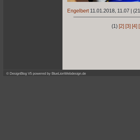
Engelbert
11.01.2018, 11.07
|
(21
(1)
[2]
[3]
[4]
© DesignBlog V5 powered by BlueLionWebdesign.de