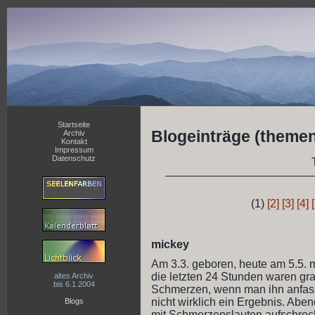
Startseite
Blogeinträge (themen
Archiv
Kontakt
Impressum
Datenschutz
(1)
[2]
[3]
[4]
mickey
Am 3.3. geboren, heute am 5.5. m
die letzten 24 Stunden waren gra
altes Archiv
bis 6.1.2004
Schmerzen, wenn man ihn anfassen
nicht wirklich ein Ergebnis. Aben
Blogs
mit Schmerzenslauten aufschreck