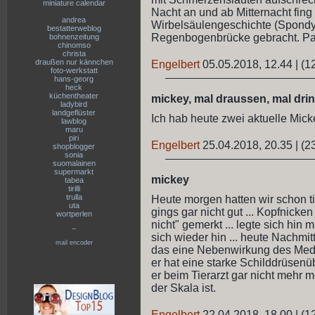
miniature calendar
Nacht an und ab Mitternacht fin
andrea
Wirbelsäulengeschichte (Spondyl
bestatterweblog
Regenbogenbrücke gebracht. Pass
bohnenzeitung
chinomso
christa
draußen nur kännchen
Engelbert
05.05.2018, 12.44
|
(1
foto-werkstatt
hans-georg
heck
küchentheater
mickey, mal draussen, mal dri
ladybird
landgeflüster
Ich hab heute zwei aktuelle Mickey-
lawblog
maru
piri
Engelbert
25.04.2018, 20.35
|
(2
shopblogger
sonia
suomalainen
supermarkt
mickey
tabea
tirilli
trulla
Heute morgen hatten wir schon ti
uta
gings gar nicht gut ... Kopfnicke
wortperlen
nicht" gemerkt ... legte sich hin mi
--
sich wieder hin ... heute Nachmit
mail encoder
das eine Nebenwirkung des Medik
er hat eine starke Schilddrüsenüb
er beim Tierarzt gar nicht mehr
der Skala ist.
Engelbert
22.04.2018, 18.00
|
(1