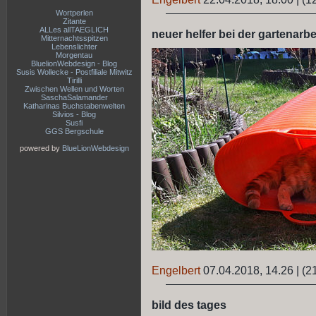
Wortperlen
Zitante
ALLes allTAEGLICH
neuer helfer bei der gartenarbe
Mitternachtsspitzen
Lebenslichter
Morgentau
BluelionWebdesign - Blog
Susis Wollecke - Postfiliale Mitwitz
Tirilli
Zwischen Wellen und Worten
SaschaSalamander
Katharinas Buchstabenwelten
Silvios - Blog
Susfi
GGS Bergschule
powered by
BlueLionWebdesign
Engelbert
07.04.2018, 14.26
|
(2
bild des tages