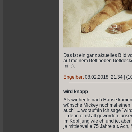
Das ist ein ganz aktuelles Bild v
auf meinem Bett neben Bettdecke
mir ;).
Engelbert
08.02.2018, 21.34
|
(1
wird knapp
Als wir heute nach Hause kamen,
wünsche Mickey nochmal einen s
auch" ... woraufhin ich sage "wir
... denn er ist alt geworden, unser
im Kopf jung wie eh und je, aber
ja mittlerweile 75 Jahre alt. Ac