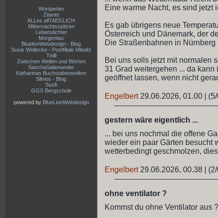
Eine warme Nacht, es sind jetzt
Wortperlen
Zitante
ALLes allTAEGLICH
Es gab übrigens neue Temperatu
Mitternachtsspitzen
Lebenslichter
Österreich und Dänemark, der d
Morgentau
Die Straßenbahnen in Nürnberg u
BluelionWebdesign - Blog
Susis Wollecke - Postfiliale Mitwitz
Tirilli
Bei uns solls jetzt mit normale
Zwischen Wellen und Worten
SaschaSalamander
31 Grad weitergehen ... da kann
Katharinas Buchstabenwelten
geöffnet lassen, wenn nicht gera
Silvios - Blog
Susfi
GGS Bergschule
Engelbert
29.06.2026, 01.00
|
(5/
powered by
BlueLionWebdesign
gestern wäre eigentlich ...
... bei uns nochmal die offene Ga
wieder ein paar Gärten besucht w
wetterbedingt geschmolzen, dies
Engelbert
29.06.2026, 00.38
|
(2/
ohne ventilator ?
Kommst du ohne Ventilator aus 