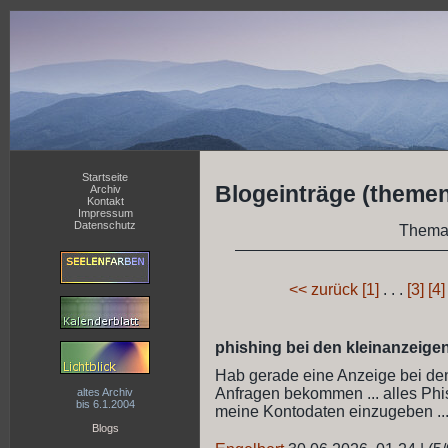
Startseite
Blogeinträge (themen
Archiv
Kontakt
Impressum
Datenschutz
Thema
<< zurück
[1]
. . .
[3]
[4]
phishing bei den kleinanzeige
Hab gerade eine Anzeige bei den 
Anfragen bekommen ... alles Phis
altes Archiv
bis 6.1.2004
meine Kontodaten einzugeben ...
Blogs