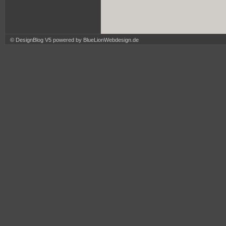
© DesignBlog V5 powered by BlueLionWebdesign.de