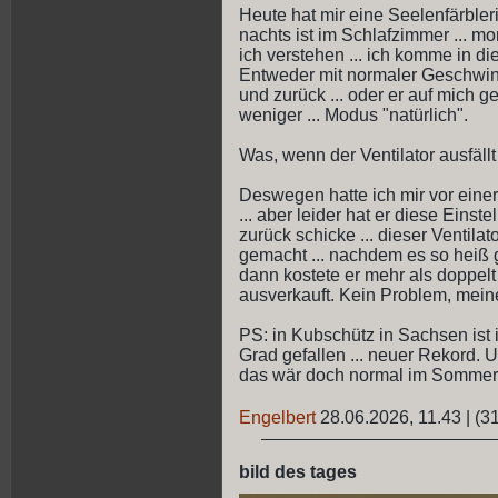
Heute hat mir eine Seelenfärblerin
nachts ist im Schlafzimmer ... 
ich verstehen ... ich komme in d
Entweder mit normaler Geschwin
und zurück ... oder er auf mich ge
weniger ... Modus "natürlich".
Was, wenn der Ventilator ausfäll
Deswegen hatte ich mir vor einer 
... aber leider hat er diese Einste
zurück schicke ... dieser Ventil
gemacht ... nachdem es so heiß g
dann kostete er mehr als doppelt 
ausverkauft. Kein Problem, meiner
PS: in Kubschütz in Sachsen ist 
Grad gefallen ... neuer Rekord.
das wär doch normal im Sommer 
Engelbert
28.06.2026, 11.43
|
(31
bild des tages