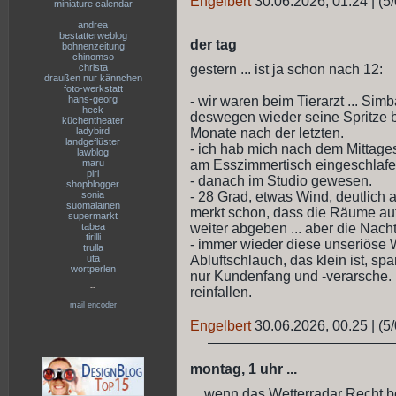
Engelbert
30.06.2026, 01.24
|
(5/
miniature calendar
andrea
bestatterweblog
der tag
bohnenzeitung
chinomso
gestern ... ist ja schon nach 12:
christa
draußen nur kännchen
foto-werkstatt
- wir waren beim Tierarzt ... Si
hans-georg
heck
deswegen wieder seine Spritze 
küchentheater
Monate nach der letzten.
ladybird
landgeflüster
- ich hab mich nach dem Mittage
lawblog
am Esszimmertisch eingeschlafe
maru
piri
- danach im Studio gewesen.
shopblogger
- 28 Grad, etwas Wind, deutlich 
sonia
suomalainen
merkt schon, dass die Räume au
supermarkt
weiter abgeben ... aber die Nacht
tabea
tirilli
- immer wieder diese unseriöse 
trulla
Abluftschlauch, das klein ist, spa
uta
wortperlen
nur Kundenfang und -verarsche. 
--
reinfallen.
mail encoder
Engelbert
30.06.2026, 00.25
|
(5/
montag, 1 uhr ...
... wenn das Wetterradar Recht be