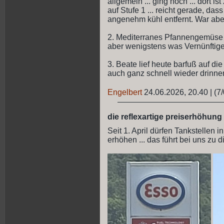
allgemein ... ging noch ... dort i
auf Stufe 1 ... reicht gerade, das
angenehm kühl entfernt. War aber
2. Mediterranes Pfannengemüse vo
aber wenigstens was Vernünftig
3. Beate lief heute barfuß auf di
auch ganz schnell wieder drinnen
Engelbert
24.06.2026, 20.40
|
(7/
die reflexartige preiserhöhung
Seit 1. April dürfen Tankstellen 
erhöhen ... das führt bei uns zu 