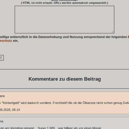
( HTML ist
nicht
erlaubt. URLs werden automatisch umgewandelt.)
 willige widerruflich in die Datenerhebung und Nutzung entsprechend der folgenden
nschutz
ein.
Kommentare zu diesem Beitrag
iane
s "Körberlgeld" wird dadurch verdient. Frechheit!! Als ob die Ölbarone nicht schon genug Geld
06.2026, 08.14
na
te am Vormittag getankt... Super 1,689... war billiger als vor einen Monat.