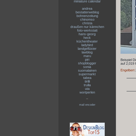
miniature calendar
andrea
bestatterweblog
bohnenzeitung
chinomso
christa
draußen nur kännchen
foto-werkstatt
hans-georg
heck
küchentheater
ladybird
landgeflüster
lawblog
maru
piri
Beispiel D
shopblogger
auf 2,019 h
sonia
Engelbert
suomalainen
supermarkt
tabea
tirilli
trulla
uta
wortperlen
--
mail encoder