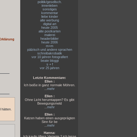
politik/gesellsch.
innenleben
sonstiges
kommentar
liebe kinder
alte werbung
digital art
heute 2005
alte postkarten
malerei
headerbilder
Erklärung
heute 2006
m+m
pälzisch und andere sprachen
schreibakrobatik
vor 10 jahren fotografiert
beate bloggt
s + f
vor 25 jahren
Letzte Kommentare:
Ellen :
Ich beiße in ganz normale Möhren.
...
mehr
Ellen :
Ohne Licht herumtappen? Es gibt
Bewegungsmeld
...
mehr
 hätten.
Ellen :
Katzen haben einen ausgeprägten
Sinn für be
...
mehr
Hanna:
Ich kaufe öfters Variante 2,ich lasse