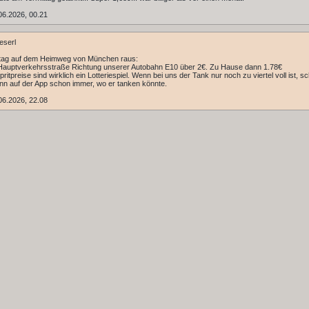
06.2026, 00.21
eserl
ag auf dem Heimweg von München raus:
Hauptverkehrsstraße Richtung unserer Autobahn E10 über 2€. Zu Hause dann 1.78€
pritpreise sind wirklich ein Lotteriespiel. Wenn bei uns der Tank nur noch zu viertel voll ist, s
n auf der App schon immer, wo er tanken könnte.
06.2026, 22.08