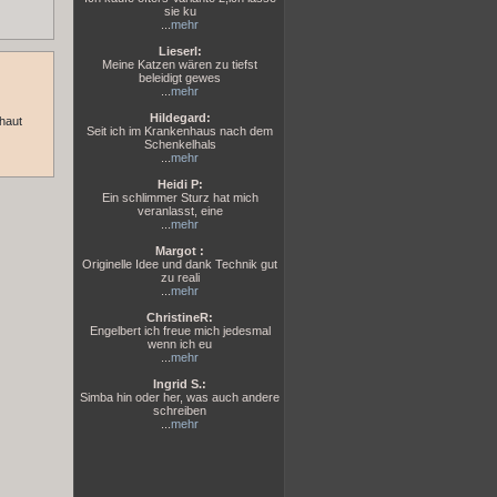
sie ku
...
mehr
Lieserl:
Meine Katzen wären zu tiefst
beleidigt gewes
...
mehr
Hildegard:
chaut
Seit ich im Krankenhaus nach dem
Schenkelhals
...
mehr
Heidi P:
Ein schlimmer Sturz hat mich
veranlasst, eine
...
mehr
Margot :
Originelle Idee und dank Technik gut
zu reali
...
mehr
ChristineR:
Engelbert ich freue mich jedesmal
wenn ich eu
...
mehr
Ingrid S.:
Simba hin oder her, was auch andere
schreiben
...
mehr