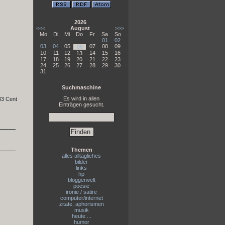
2026
<<<
August
>>>
Mo
Di
Mi
Do
Fr
Sa
So
01
02
03
04
05
07
08
09
06
10
11
12
14
15
16
13
17
18
19
20
21
22
23
24
25
26
27
28
29
30
31
Suchmaschine
Es wird in allen
 33 Cent
Einträgen gesucht.
Themen
alles alltägliches
bilder
links
hp
bloggerwelt
poesie
ironie / satire
computer/internet
zitate, aphorismen
musik
heute ...
humor