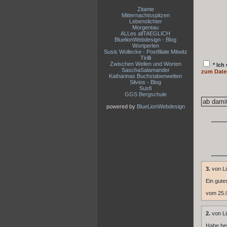
Zitante
Mitternachtsspitzen
Lebenslichter
Morgentau
ALLes allTAEGLICH
BluelionWebdesign - Blog
Wortperlen
Susis Wollecke - Postfiliale Mitwitz
Tirilli
Zwischen Wellen und Worten
* Ich
SaschaSalamander
zum Date
Katharinas Buchstabenwelten
Silvios - Blog
Susfi
GGS Bergschule
powered by
BlueLionWebdesign
3.
von L
Ein gute
vom 25.
2.
von Li
Habe heu