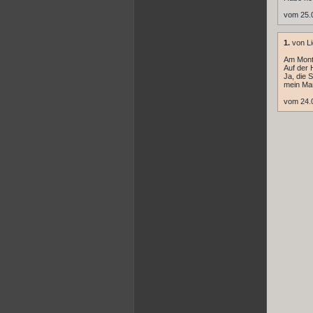
vom 25.
1.
von Li
Am Mont
Auf der 
Ja, die S
mein Man
vom 24.