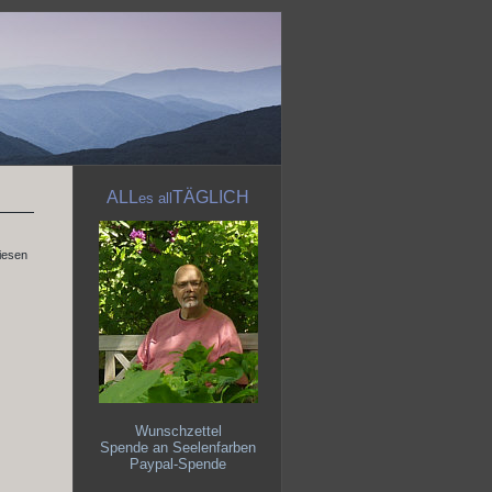
ALL
TÄGLICH
es
all
diesen
Wunschzettel
Spende an Seelenfarben
Paypal-Spende