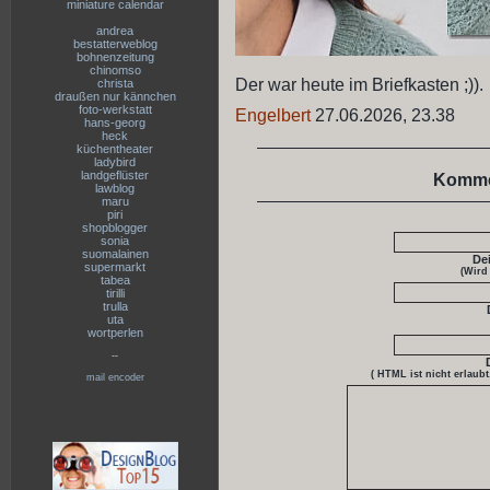
miniature calendar
andrea
bestatterweblog
bohnenzeitung
chinomso
Der war heute im Briefkasten ;)).
christa
draußen nur kännchen
foto-werkstatt
Engelbert
27.06.2026, 23.38
hans-georg
heck
küchentheater
ladybird
landgeflüster
Komme
lawblog
maru
piri
shopblogger
sonia
suomalainen
De
supermarkt
(Wird
tabea
tirilli
trulla
uta
wortperlen
--
( HTML ist
nicht
erlaubt
mail encoder