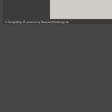
© DesignBlog V5 powered by BlueLionWebdesign.de