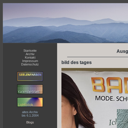
Startseite
Ausg
Archiv
Kontakt
Impressum
bild des tages
Datenschutz
altes Archiv
bis 6.1.2004
Blogs