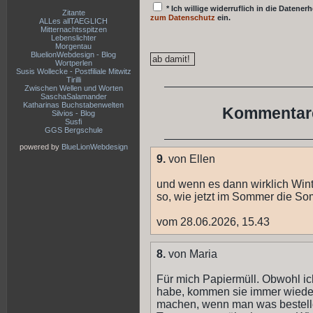
* Ich willige widerruflich in die Date
Zitante
zum Datenschutz
ein.
ALLes allTAEGLICH
Mitternachtsspitzen
Lebenslichter
Morgentau
BluelionWebdesign - Blog
Wortperlen
Susis Wollecke - Postfiliale Mitwitz
Tirilli
Zwischen Wellen und Worten
SaschaSalamander
Katharinas Buchstabenwelten
Kommentare
Silvios - Blog
Susfi
GGS Bergschule
powered by
BlueLionWebdesign
9.
von Ellen
und wenn es dann wirklich Winte
so, wie jetzt im Sommer die So
vom 28.06.2026, 15.43
8.
von Maria
Für mich Papiermüll. Obwohl ich
habe, kommen sie immer wieder
machen, wenn man was bestellen