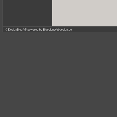
© DesignBlog V5 powered by BlueLionWebdesign.de