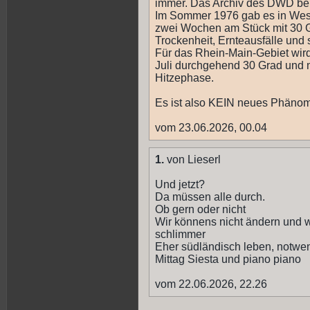
immer. Das Archiv des DWD ber
Im Sommer 1976 gab es in West
zwei Wochen am Stück mit 30 
Trockenheit, Ernteausfälle und
Für das Rhein-Main-Gebiet wird
Juli durchgehend 30 Grad und m
Hitzephase.
Es ist also KEIN neues Phäno
vom 23.06.2026, 00.04
1.
von Lieserl
Und jetzt?
Da müssen alle durch.
Ob gern oder nicht
Wir könnens nicht ändern und w
schlimmer
Eher südländisch leben, notwe
Mittag Siesta und piano piano
vom 22.06.2026, 22.26