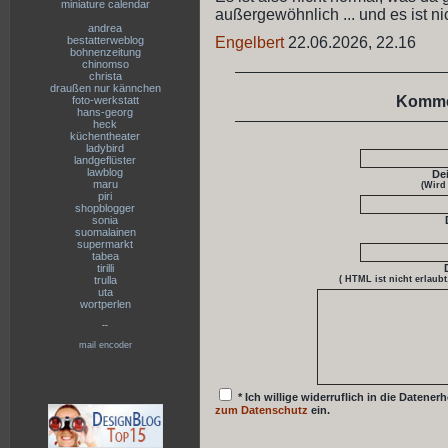
miniature calendar
außergewöhnlich ... und es ist n
andrea
bestatterweblog
Engelbert
22.06.2026, 22.16
bohnenzeitung
chinomso
christa
draußen nur kännchen
Komme
foto-werkstatt
hans-georg
heck
küchentheater
ladybird
landgeflüster
lawblog
De
maru
(Wird
piri
shopblogger
sonia
suomalainen
supermarkt
tabea
tirilli
trulla
( HTML ist
nicht
erlaubt
uta
wortperlen
--
mail encoder
* Ich willige widerruflich in die Date
zum Datenschutz
ein.