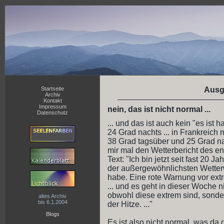
Startseite
Ausg
Archiv
Kontakt
Impressum
nein, das ist nicht normal ...
Datenschutz
... und das ist auch kein "es ist 
24 Grad nachts ... in Frankreich
38 Grad tagsüber und 25 Grad nach
mir mal den Wetterbericht des en
Text: "Ich bin jetzt seit fast 20
der außergewöhnlichsten Wetterw
habe. Eine rote Warnung vor extr
... und es geht in dieser Woche 
obwohl diese extrem sind, sond
altes Archiv
bis 6.1.2004
der Hitze. ..."
Blogs
Es ist also nicht normal, was da g