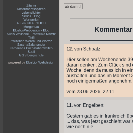
Zitante
Mitternachtsspitzen
Lebenslichter
Silvios - Blog
Wortperlen
ALLes allTAEGLICH
Morgentau
Kommentare
BluelionWebdesign - Blog
Susis Wollecke - Postfiliale Mitwitz
Tirilli
Zwischen Wellen und Worten
SaschaSalamander
Katharinas Buchstabenwelten
12.
von Schpatz
Susfi
GGS Bergschule
Hier sollen am Wochenende 39 
powered by
BlueLionWebdesign
daran denken. Zum Glück sind 
Woche, denn da muss ich in ei
aushalten und das im Moment 3
noch einigermaßen angenehm.
vom 23.06.2026, 22.11
11.
von Engelbert
Gestern gab es in frankreich üb
... das, was jetzt geschieht war
wie noch nie.