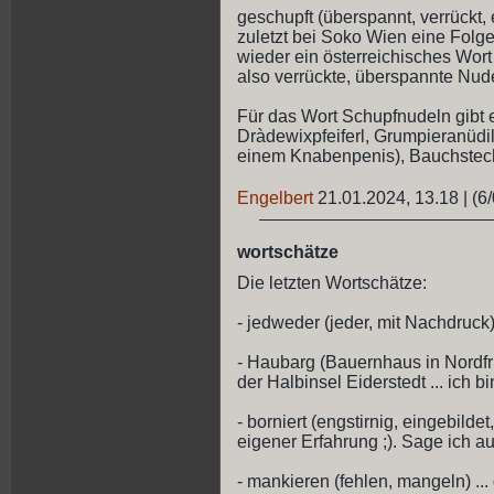
geschupft (überspannt, verrückt, 
zuletzt bei Soko Wien eine Folge 
wieder ein österreichisches Wort 
also verrückte, überspannte Nude
Für das Wort Schupfnudeln gibt e
Dràdewixpfeiferl, Grumpieranüdil
einem Knabenpenis), Bauchsteche
Engelbert
21.01.2024, 13.18
|
(6/
wortschätze
Die letzten Wortschätze:
- jedweder (jeder, mit Nachdruck) 
- Haubarg (Bauernhaus in Nordfri
der Halbinsel Eiderstedt ... ich 
- borniert (engstirnig, eingebilde
eigener Erfahrung ;). Sage ich au
- mankieren (fehlen, mangeln) ... 