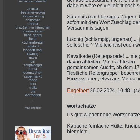
miniature calendar
daheim wäre es vielleicht noch 
andrea
bestatterweblog
Säumnis (nachlässiges Zögern, Un
bohnenzeitung
chinomso
sofort mit dem Wort Zuschlag dah
christa
Versäumnis sagen.
draußen nur kännchen
foto-werkstatt
hans-georg
luschig (schlampig, ungenau) ... 
heck
küchentheater
so luschig ? Vielleicht ist euch 
ladybird
landgeflüster
lawblog
Kavalkade (Reiterparade) ... nie g
maru
davon ableiten. Mal nachlesen ..
piri
shopblogger
gemeinsamen Ausritt, ab dem 17.
sonia
"festliche Reitergruppe" beschr
suomalainen
supermarkt
Prozessionen, etwa aus Mensche
tabea
tirilli
trulla
Engelbert
26.02.2024, 10.48
|
(4/
uta
wortperlen
--
wortschätze
mail encoder
Es gibt wieder neue Wortschätze
Kabache (einfache Hütte, Kneipe 
hier nicht.