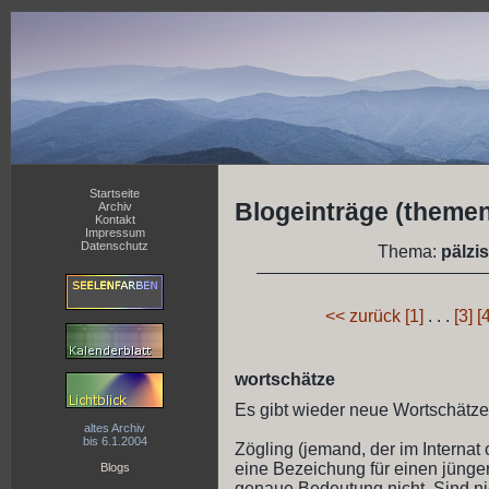
Startseite
Blogeinträge (themen
Archiv
Kontakt
Impressum
Datenschutz
Thema:
pälzi
<< zurück
[1]
. . .
[3]
[4
wortschätze
Es gibt wieder neue Wortschätze
altes Archiv
bis 6.1.2004
Zögling (jemand, der im Internat
eine Bezeichung für einen jünger
Blogs
genaue Bedeutung nicht. Sind nic