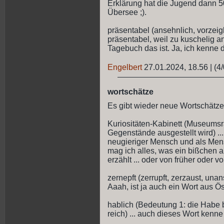
Erklärung hat die Jugend dann 5
Übersee ;).
präsentabel (ansehnlich, vorzeigba
präsentabel, weil zu kuschelig a
Tagebuch das ist. Ja, ich kenne d
Engelbert
27.01.2024, 18.56
|
(4/
wortschätze
Es gibt wieder neue Wortschätze
Kuriositäten-Kabinett (Museums
Gegenstände ausgestellt wird) ...
neugieriger Mensch und als Mens
mag ich alles, was ein bißchen a
erzählt ... oder von früher oder 
zernepft (zerrupft, zerzaust, unan
Aaah, ist ja auch ein Wort aus Ös
hablich (Bedeutung 1: die Habe b
reich) ... auch dieses Wort kenne 