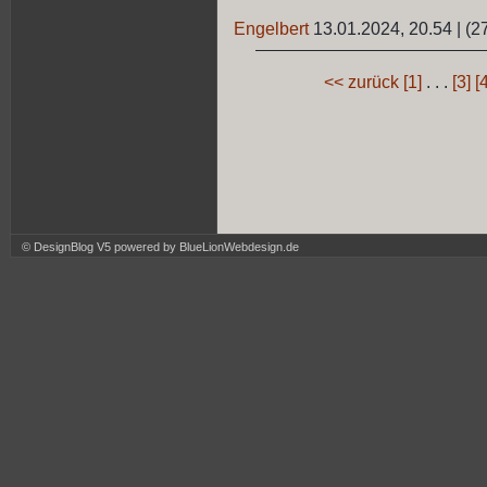
Engelbert
13.01.2024, 20.54
|
(2
<< zurück
[1]
. . .
[3]
[4
© DesignBlog V5 powered by BlueLionWebdesign.de