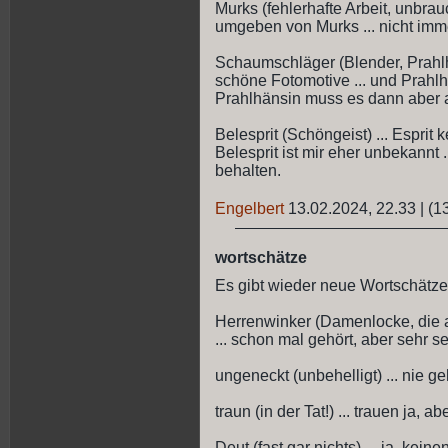
Murks (fehlerhafte Arbeit, unbrau
umgeben von Murks ... nicht imme
Schaumschläger (Blender, Prahlha
schöne Fotomotive ... und Prahlh
Prahlhänsin muss es dann aber a
Belesprit (Schöngeist) ... Esprit k
Belesprit ist mir eher unbekannt .
behalten.
Engelbert
13.02.2024, 22.33
|
(1
wortschätze
Es gibt wieder neue Wortschätze
Herrenwinker (Damenlocke, die an
... schon mal gehört, aber sehr se
ungeneckt (unbehelligt) ... nie geh
traun (in der Tat!) ... trauen ja, 
Deut (fast gar nichts) ... ja, kei