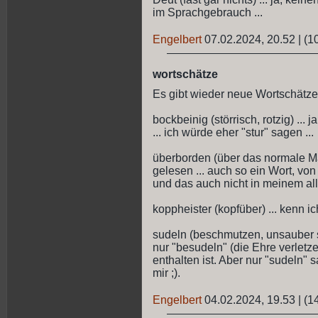
im Sprachgebrauch ...
Engelbert
07.02.2024, 20.52
|
(1
wortschätze
Es gibt wieder neue Wortschätze
bockbeinig (störrisch, rotzig) ... 
... ich würde eher "stur" sagen ...
überborden (über das normale Maß
gelesen ... auch so ein Wort, vo
und das auch nicht in meinem all
koppheister (kopfüber) ... kenn ich
sudeln (beschmutzen, unsauber sc
nur "besudeln" (die Ehre verletz
enthalten ist. Aber nur "sudeln"
mir ;).
Engelbert
04.02.2024, 19.53
|
(1