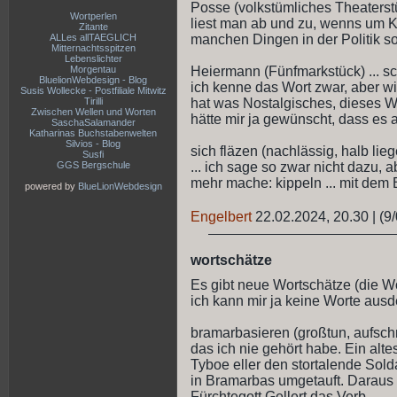
Posse (volkstümliches Theaterst
Wortperlen
liest man ab und zu, wenns um 
Zitante
manchen Dingen in der Politik so
ALLes allTAEGLICH
Mitternachtsspitzen
Lebenslichter
Heiermann (Fünfmarkstück) ... sc
Morgentau
BluelionWebdesign - Blog
ich kenne das Wort zwar, aber wi
Susis Wollecke - Postfiliale Mitwitz
hat was Nostalgisches, dieses Wort
Tirilli
Zwischen Wellen und Worten
hätte mir ja gewünscht, dass es
SaschaSalamander
Katharinas Buchstabenwelten
Silvios - Blog
sich fläzen (nachlässig, halb lieg
Susfi
... ich sage so zwar nicht dazu, a
GGS Bergschule
mehr mache: kippeln ... mit dem B
powered by
BlueLionWebdesign
Engelbert
22.02.2024, 20.30
|
(9/
wortschätze
Es gibt neue Wortschätze (die Wo
ich kann mir ja keine Worte ausde
bramarbasieren (großtun, aufschn
das ich nie gehört habe. Ein al
Tyboe eller den stortalende Sold
in Bramarbas umgetauft. Daraus 
Fürchtegott Gellert das Verb.