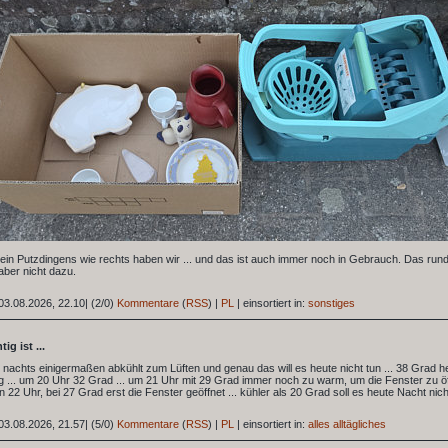
in Putzdingens wie rechts haben wir ... und das ist auch immer noch in Gebrauch. Das rund
aber nicht dazu.
03.08.2026, 22.10
|
(2/0)
Kommentare
(
RSS
) |
PL
|
einsortiert in:
sonstiges
ig ist ...
s nachts einigermaßen abkühlt zum Lüften und genau das will es heute nicht tun ... 38 Grad h
 ... um 20 Uhr 32 Grad ... um 21 Uhr mit 29 Grad immer noch zu warm, um die Fenster zu öf
en 22 Uhr, bei 27 Grad erst die Fenster geöffnet ... kühler als 20 Grad soll es heute Nacht nic
03.08.2026, 21.57
|
(5/0)
Kommentare
(
RSS
) |
PL
|
einsortiert in:
alles alltägliches