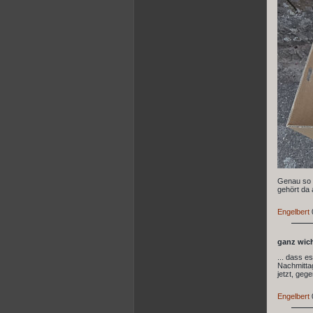
Genau so e
gehört da 
Engelbert
ganz wicht
... dass e
Nachmittag
jetzt, geg
Engelbert