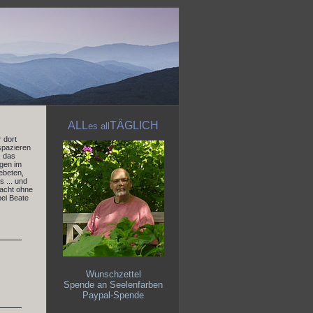
ALL
TÄGLICH
es
all
 dort
 spazieren
. das
egen im
ebeten,
 ... und
Nacht ohne
bei Beate
Wunschzettel
Spende an Seelenfarben
Paypal-Spende