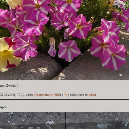
(zum Zweiten)
03.08.2026, 22.12
|
(4/0)
Kommentare
(
RSS
) |
PL
|
einsortiert in:
bilder
tages