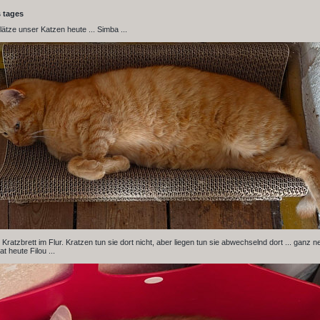
s tages
lätze unser Katzen heute ... Simba ...
m Kratzbrett im Flur. Kratzen tun sie dort nicht, aber liegen tun sie abwechselnd dort ... ganz n
t heute Filou ...