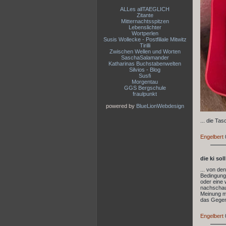
ALLes allTAEGLICH
Zitante
Mitternachtsspitzen
Lebenslichter
Wortperlen
Susis Wollecke - Postfiliale Mitwitz
Tirilli
Zwischen Wellen und Worten
SaschaSalamander
Katharinas Buchstabenwelten
Silvios - Blog
Susfi
Morgentau
GGS Bergschule
fraulpunkt
powered by
BlueLionWebdesign
... die Ta
Engelbert
die ki sol
... von de
Bedingungs
oder eine 
nachschaue
Meinung mi
das Gegent
Engelbert