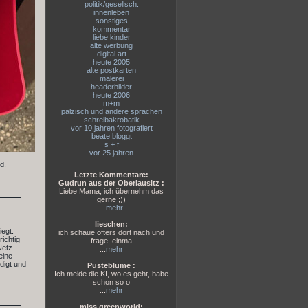
politik/gesellsch.
innenleben
sonstiges
kommentar
liebe kinder
alte werbung
digital art
heute 2005
alte postkarten
malerei
headerbilder
heute 2006
m+m
pälzisch und andere sprachen
schreibakrobatik
vor 10 jahren fotografiert
beate bloggt
s + f
vor 25 jahren
d.
Letzte Kommentare:
Gudrun aus der Oberlausitz :
Liebe Mama, ich übernehm das
gerne ;))
...
mehr
lieschen:
iegt.
ich schaue öfters dort nach und
ichtig
frage, einma
Netz
...
mehr
eine
digt und
Pusteblume :
Ich meide die KI, wo es geht, habe
schon so o
...
mehr
miss greenworld: