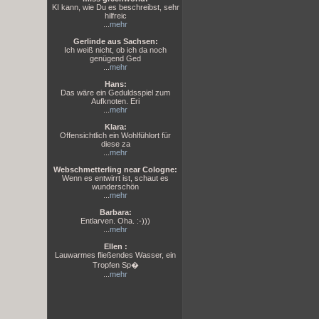
KI kann, wie Du es beschreibst, sehr
hilfreic
...
mehr
Gerlinde aus Sachsen:
Ich weiß nicht, ob ich da noch
genügend Ged
...
mehr
Hans:
Das wäre ein Geduldsspiel zum
Aufknoten. Eri
...
mehr
Klara:
Offensichtlich ein Wohlfühlort für
diese za
...
mehr
Webschmetterling near Cologne:
Wenn es entwirrt ist, schaut es
wunderschön
...
mehr
Barbara:
Entlarven. Oha. :-)))
...
mehr
Ellen :
Lauwarmes fließendes Wasser, ein
Tropfen Sp�
...
mehr