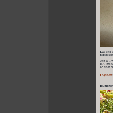
Das sind s
haben sich
Ach ja ...
du". Ihre 
an einer o
Engelbert
blümchen