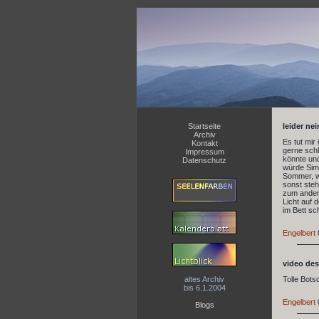
Startseite
leider nei
Archiv
Es tut mir
Kontakt
gerne schl
Impressum
könnte un
Datenschutz
würde Simb
Sommer, we
sonst steh
zum andere
Licht auf 
im Bett sc
Engelbert
video des
altes Archiv
Tolle Botsc
bis 6.1.2004
Engelbert
Blogs