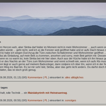
n
 im Herzen weh, aber Simba darf leider im Moment nicht in mein Wohnzimmer ... auch wenn er
afen würde ... geht nicht, weil ich a) die Fenster weit geöffnet habe und er aufs Dach hinaus
d b) habe ich wegen Durchzug die Türe zwischen Schlafzimmer und Wohnzimmer geöffnet ..
a als Einladung, auf mein Bett zu kommen, ansehen und sorry, mein Bett gehört mir. Desw
nn es so warm ist, kein Simba bei mir hier oben. Auch aus der Küche habe ich ihn hinaus g
t er des Nachts an der Türe zum Wohnzimmer und rennt schnell rein, wenn ich aufs Klo muss
n liegt er auch gerne auf meinem Badvorleger, dann stolpere ich über ihn, wenn ich in der 
dem Weg ins Bad bin. Es tut mir sehr leid, Simba, aber das geht nicht anders. Du darfst doch 
hlafen, das ist doch groß genug.
06.08.2026, 01.13
|
(0/0)
Kommentare
|
PL
|
einsortiert in:
alles alltägliches
 tages
haft, tolle Technik ... ein
Maislabyrinth mit Heiratsantrag
.
06.08.2026, 00.55
|
(0/0)
Kommentare
|
PL
|
einsortiert in:
sonstiges