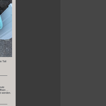
e Teil
eute
fnen ...
ht werden.