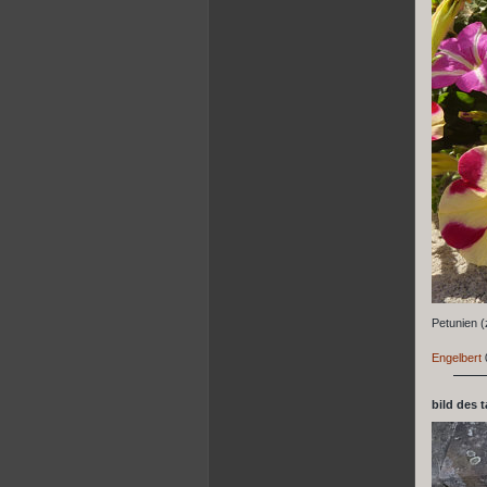
Petunien 
Engelbert
bild des 