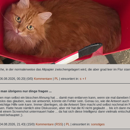
sche, in der normalerweise das Altpapier zwischengelagert wird, die aber grad leer im Flur stan
06.08.2026, 00.20
|
(0/0)
Kommentare
|
PL
|
einsortiert in:
s + f
l man übrigens nur dinge fragen ...
nen man selbst ein bisschen Ahnung hat ... damit man entlarven kann, wenn sie mal daneben l
los das glauben, was sie antwortet, könnte ein Fehler sein. Genau so, wie die Antwort auch r
wichtige Hilfe sein kann. Immer überlegen, ob die Antwort Sinn macht und selbst nochmal im 
n. Hatte heute nämlich eine Diskussion, aber mir hat die KI nicht geglaubt ... bis ich dann m
t einem Screenshot untermauert habe ... da hat sich diese Intelligenz dann vielmals entschul
eil behauptet ;).
04.08.2026, 21.43
|
(15/0)
Kommentare
(
RSS
) |
PL
|
einsortiert in:
sonstiges