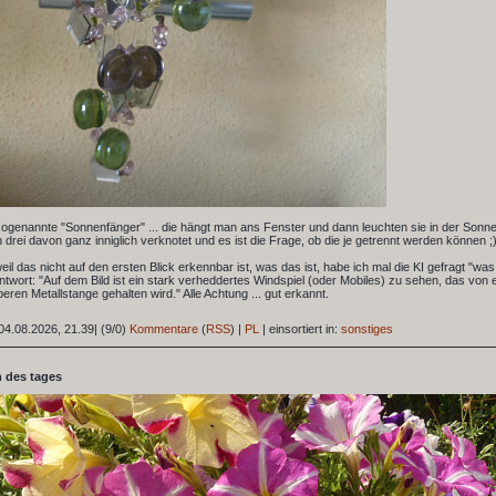
ogenannte "Sonnenfänger" ... die hängt man ans Fenster und dann leuchten sie in der Sonne
 drei davon ganz inniglich verknotet und es ist die Frage, ob die je getrennt werden können ;)
 weil das nicht auf den ersten Blick erkennbar ist, was das ist, habe ich mal die KI gefragt "was
Antwort: "Auf dem Bild ist ein stark verheddertes Windspiel (oder Mobiles) zu sehen, das von
beren Metallstange gehalten wird." Alle Achtung ... gut erkannt.
04.08.2026, 21.39
|
(9/0)
Kommentare
(
RSS
) |
PL
|
einsortiert in:
sonstiges
 des tages