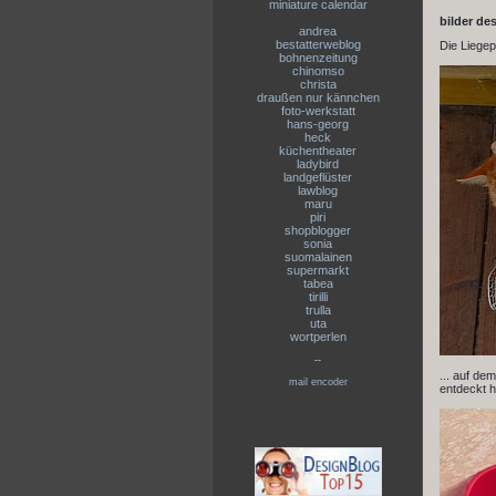
miniature calendar
bilder de
andrea
bestatterweblog
Die Liegep
bohnenzeitung
chinomso
christa
draußen nur kännchen
foto-werkstatt
hans-georg
heck
küchentheater
ladybird
landgeflüster
lawblog
maru
piri
shopblogger
sonia
suomalainen
supermarkt
tabea
tirilli
trulla
uta
wortperlen
--
... auf de
mail encoder
entdeckt ha