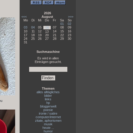
2026
<<<
August
>>>
Mo
Di
Mi
Do
Fr
Sa
So
01
02
03
04
05
07
08
09
06
10
11
12
14
15
16
13
17
18
19
20
21
22
23
24
25
26
27
28
29
30
31
Suchmaschine
Es wird in allen
Einträgen gesucht.
Themen
alles alltägliches
bilder
links
eu
hp
bloggerwelt
poesie
ironie / satire
computer/internet
zitate, aphorismen
musik
heute ...
humor